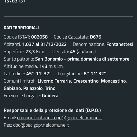
15783137
DATI TERRITORIALI
Codice ISTAT:
002058
Codice Catastale:
D676
Abitanti:
1.037 al 31/12/2022
Denominazione:
Fontanettesi
Superficie:
23,3
Kmq. Densità:
45
(ab/kmq.)
Santo patrono:
San Bonomio - prima domenica di settembre
Altitudine media:
143
m.s.l.m.
Latitudine:
45° 11' 37''
Longitudine:
8° 11' 32''
Comuni limitrofi:
Livorno Ferraris, Crescentino, Moncestino,
Gabiano, Palazzolo, Trino
Frazioni e borgate:
Guidera
Responsabile della protezione dei dati (D.P.O.)
Email:
comune.fontanettopo@gdpr.nelcomune.it
Pec:
dpo@pec.gdpr.nelcomune.it