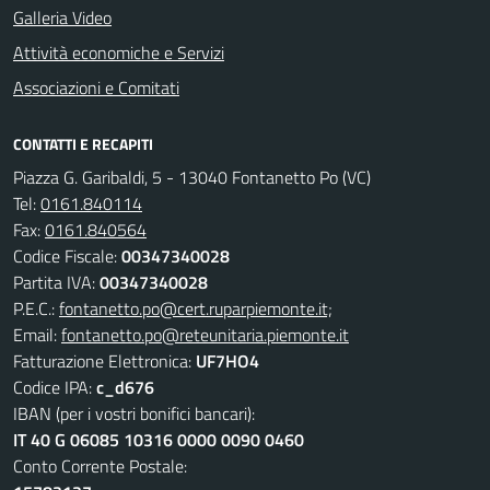
Galleria Video
Attività economiche e Servizi
Associazioni e Comitati
CONTATTI E RECAPITI
Piazza G. Garibaldi, 5 - 13040 Fontanetto Po (VC)
Tel:
0161.840114
Fax:
0161.840564
Codice Fiscale:
00347340028
Partita IVA:
00347340028
P.E.C.:
fontanetto.po@cert.ruparpiemonte.it;
Email:
fontanetto.po@reteunitaria.piemonte.it
Fatturazione Elettronica:
UF7HO4
Codice IPA:
c_d676
IBAN (per i vostri bonifici bancari):
IT 40 G 06085 10316 0000 0090 0460
Conto Corrente Postale: