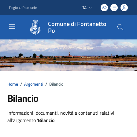
ITA
Regione Piemonte
Lingua attiva:
Comune di Fontanetto
Po
Home
/
Argomenti
/
Bilancio
Bilancio
Dettagli argomento
Informazioni, documenti, novità e contenuti relativi
all'argomento '
Bilancio
'