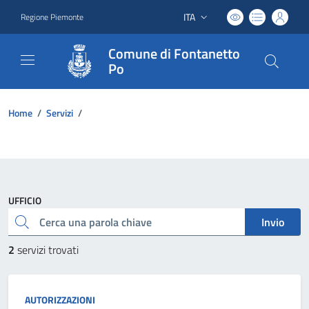
ITA
Regione Piemonte
Lingua attiva:
Comune di Fontanetto
Po
Home
/
Servizi
/
UFFICIO
Cerca una parola chiave
Invio
2
servizi trovati
AUTORIZZAZIONI