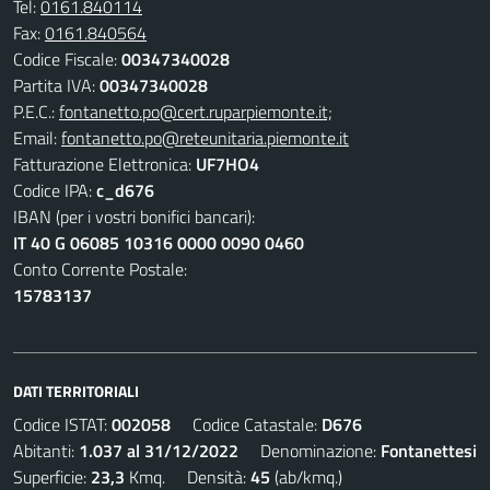
Tel:
0161.840114
Fax:
0161.840564
Codice Fiscale:
00347340028
Partita IVA:
00347340028
P.E.C.:
fontanetto.po@cert.ruparpiemonte.it;
Email:
fontanetto.po@reteunitaria.piemonte.it
Fatturazione Elettronica:
UF7HO4
Codice IPA:
c_d676
IBAN (per i vostri bonifici bancari):
IT 40 G 06085 10316 0000 0090 0460
Conto Corrente Postale:
15783137
DATI TERRITORIALI
Codice ISTAT:
002058
Codice Catastale:
D676
Abitanti:
1.037 al 31/12/2022
Denominazione:
Fontanettesi
Superficie:
23,3
Kmq. Densità:
45
(ab/kmq.)