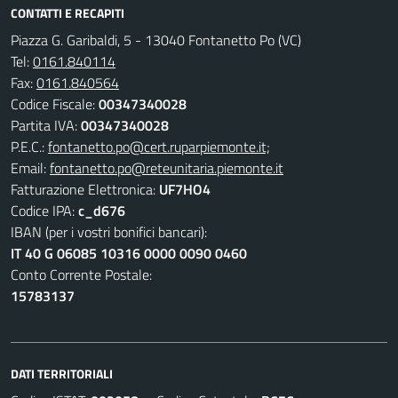
CONTATTI E RECAPITI
Piazza G. Garibaldi, 5 - 13040 Fontanetto Po (VC)
Tel:
0161.840114
Fax:
0161.840564
Codice Fiscale:
00347340028
Partita IVA:
00347340028
P.E.C.:
fontanetto.po@cert.ruparpiemonte.it;
Email:
fontanetto.po@reteunitaria.piemonte.it
Fatturazione Elettronica:
UF7HO4
Codice IPA:
c_d676
IBAN (per i vostri bonifici bancari):
IT 40 G 06085 10316 0000 0090 0460
Conto Corrente Postale:
15783137
DATI TERRITORIALI