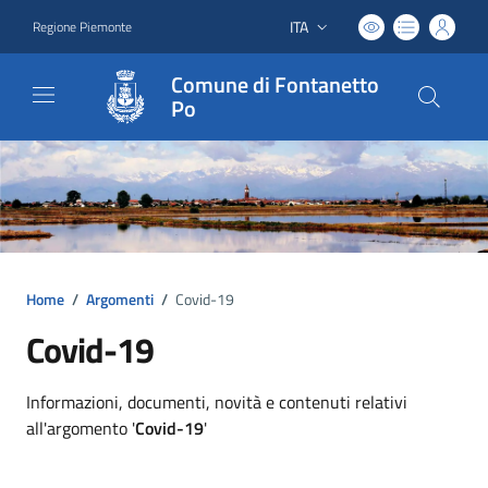
ITA
Regione Piemonte
Lingua attiva:
Comune di Fontanetto
Po
Home
/
Argomenti
/
Covid-19
Covid-19
Dettagli argomento
Informazioni, documenti, novità e contenuti relativi
all'argomento '
Covid-19
'