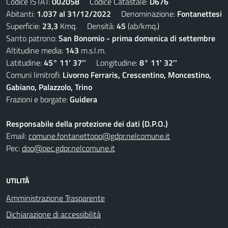
Codice ISTAT:
002058
Codice Catastale:
D676
Abitanti:
1.037 al 31/12/2022
Denominazione:
Fontanettesi
Superficie:
23,3
Kmq. Densità:
45
(ab/kmq.)
Santo patrono:
San Bonomio - prima domenica di settembre
Altitudine media:
143
m.s.l.m.
Latitudine:
45° 11' 37''
Longitudine:
8° 11' 32''
Comuni limitrofi:
Livorno Ferraris, Crescentino, Moncestino,
Gabiano, Palazzolo, Trino
Frazioni e borgate:
Guidera
Responsabile della protezione dei dati (D.P.O.)
Email:
comune.fontanettopo@gdpr.nelcomune.it
Pec:
dpo@pec.gdpr.nelcomune.it
UTILITÀ
Amministrazione Trasparente
Dichiarazione di accessibilità