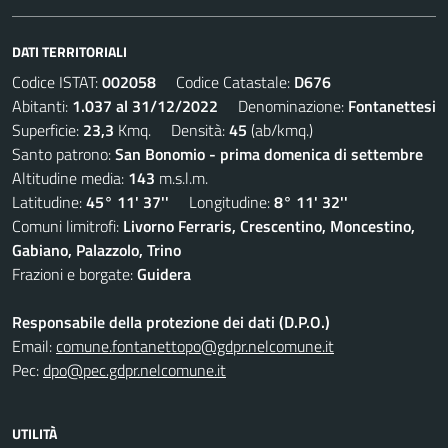
DATI TERRITORIALI
Codice ISTAT:
002058
Codice Catastale:
D676
Abitanti:
1.037 al 31/12/2022
Denominazione:
Fontanettesi
Superficie:
23,3
Kmq. Densità:
45
(ab/kmq.)
Santo patrono:
San Bonomio - prima domenica di settembre
Altitudine media:
143
m.s.l.m.
Latitudine:
45° 11' 37''
Longitudine:
8° 11' 32''
Comuni limitrofi:
Livorno Ferraris, Crescentino, Moncestino,
Gabiano, Palazzolo, Trino
Frazioni e borgate:
Guidera
Responsabile della protezione dei dati (D.P.O.)
Email:
comune.fontanettopo@gdpr.nelcomune.it
Pec:
dpo@pec.gdpr.nelcomune.it
UTILITÀ