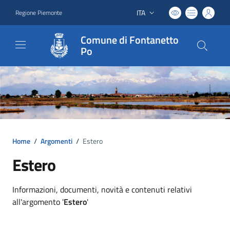
ITA
Regione Piemonte
Lingua attiva:
Comune di Fontanetto
Po
Home
/
Argomenti
/
Estero
Estero
Dettagli argomento
Informazioni, documenti, novità e contenuti relativi
all'argomento '
Estero
'