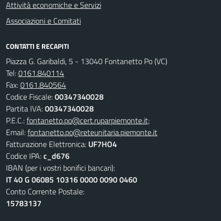
Attività economiche e Servizi
Associazioni e Comitati
CONTATTI E RECAPITI
Piazza G. Garibaldi, 5 - 13040 Fontanetto Po (VC)
Tel:
0161.840114
Fax:
0161.840564
Codice Fiscale:
00347340028
Partita IVA:
00347340028
P.E.C.:
fontanetto.po@cert.ruparpiemonte.it;
Email:
fontanetto.po@reteunitaria.piemonte.it
Fatturazione Elettronica:
UF7HO4
Codice IPA:
c_d676
IBAN (per i vostri bonifici bancari):
IT 40 G 06085 10316 0000 0090 0460
Conto Corrente Postale:
15783137