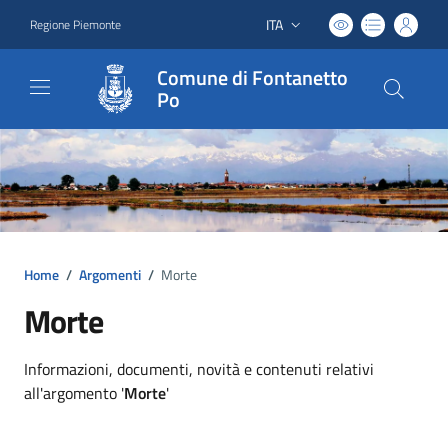
ITA
Regione Piemonte
Lingua attiva:
Comune di Fontanetto
Po
Home
/
Argomenti
/
Morte
Morte
Dettagli argomento
Informazioni, documenti, novità e contenuti relativi
all'argomento '
Morte
'