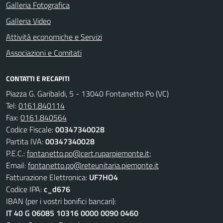
Galleria Fotografica
Galleria Video
Attività economiche e Servizi
Associazioni e Comitati
CONTATTI E RECAPITI
Piazza G. Garibaldi, 5 - 13040 Fontanetto Po (VC)
Tel:
0161.840114
Fax:
0161.840564
Codice Fiscale:
00347340028
Partita IVA:
00347340028
P.E.C.:
fontanetto.po@cert.ruparpiemonte.it;
Email:
fontanetto.po@reteunitaria.piemonte.it
Fatturazione Elettronica:
UF7HO4
Codice IPA:
c_d676
IBAN (per i vostri bonifici bancari):
IT 40 G 06085 10316 0000 0090 0460