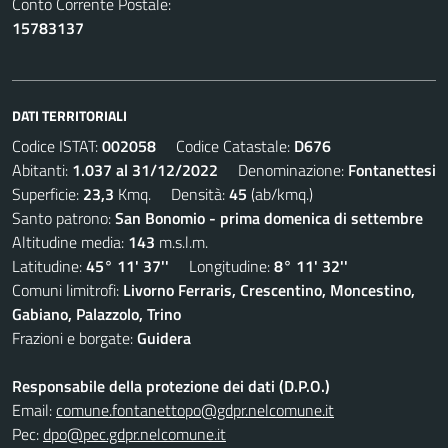
Conto Corrente Postale:
15783137
DATI TERRITORIALI
Codice ISTAT:
002058
Codice Catastale:
D676
Abitanti:
1.037 al 31/12/2022
Denominazione:
Fontanettesi
Superficie:
23,3
Kmq. Densità:
45
(ab/kmq.)
Santo patrono:
San Bonomio - prima domenica di settembre
Altitudine media:
143
m.s.l.m.
Latitudine:
45° 11' 37''
Longitudine:
8° 11' 32''
Comuni limitrofi:
Livorno Ferraris, Crescentino, Moncestino,
Gabiano, Palazzolo, Trino
Frazioni e borgate:
Guidera
Responsabile della protezione dei dati (D.P.O.)
Email:
comune.fontanettopo@gdpr.nelcomune.it
Pec:
dpo@pec.gdpr.nelcomune.it