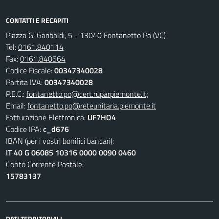
CONTATTI E RECAPITI
Piazza G. Garibaldi, 5 - 13040 Fontanetto Po (VC)
Tel:
0161.840114
Fax:
0161.840564
Codice Fiscale:
00347340028
Partita IVA:
00347340028
P.E.C.:
fontanetto.po@cert.ruparpiemonte.it;
Email:
fontanetto.po@reteunitaria.piemonte.it
Fatturazione Elettronica:
UF7HO4
Codice IPA:
c_d676
IBAN (per i vostri bonifici bancari):
IT 40 G 06085 10316 0000 0090 0460
Conto Corrente Postale:
15783137
DATI TERRITORIALI