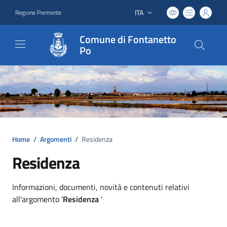
ITA
Regione Piemonte
Lingua attiva:
Comune di Fontanetto
Po
Home
/
Argomenti
/
Residenza
Residenza
Dettagli argomento
Informazioni, documenti, novità e contenuti relativi
all'argomento '
Residenza
'