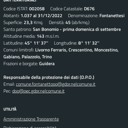
Codice ISTAT:
002058
Codice Catastale:
D676
Abitanti:
1.037 al 31/12/2022
Denominazione:
Fontanettesi
Superficie:
23,3
Kmq. Densità:
45
(ab/kmq.)
Santo patrono:
San Bonomio - prima domenica di settembre
Altitudine media:
143
m.s.l.m.
Latitudine:
45° 11' 37''
Longitudine:
8° 11' 32''
Comuni limitrofi:
Livorno Ferraris, Crescentino, Moncestino,
Gabiano, Palazzolo, Trino
Frazioni e borgate:
Guidera
Responsabile della protezione dei dati (D.P.O.)
Email:
comune.fontanettopo@gdpr.nelcomune.it
Pec:
dpo@pec.gdpr.nelcomune.it
UTILITÀ
Amministrazione Trasparente
Dichiarazione di accessibilità