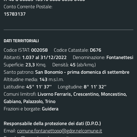
Conto Corrente Postale:
15783137
DATI TERRITORIALI
Codice ISTAT:
002058
Codice Catastale:
D676
Abitanti:
1.037 al 31/12/2022
Denominazione:
Fontanettesi
Superficie:
23,3
Kmq. Densità:
45
(ab/kmq.)
Santo patrono:
San Bonomio - prima domenica di settembre
Altitudine media:
143
m.s.l.m.
Latitudine:
45° 11' 37''
Longitudine:
8° 11' 32''
Comuni limitrofi:
Livorno Ferraris, Crescentino, Moncestino,
Gabiano, Palazzolo, Trino
Frazioni e borgate:
Guidera
Responsabile della protezione dei dati (D.P.O.)
Email:
comune.fontanettopo@gdpr.nelcomune.it