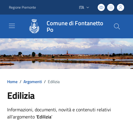
ITA
Regione Piemonte
Lingua attiva:
Comune di Fontanetto
Po
Home
/
Argomenti
/
Edilizia
Edilizia
Dettagli argomento
Informazioni, documenti, novità e contenuti relativi
all'argomento '
Edilizia
'