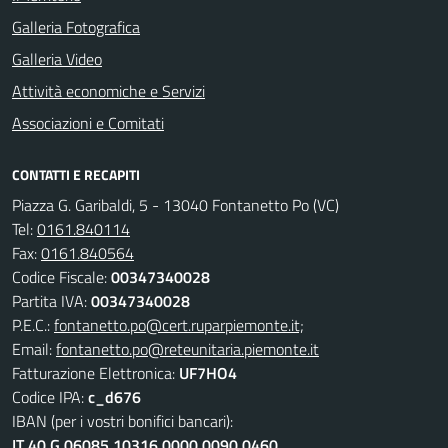
Galleria Fotografica
Galleria Video
Attività economiche e Servizi
Associazioni e Comitati
CONTATTI E RECAPITI
Piazza G. Garibaldi, 5 - 13040 Fontanetto Po (VC)
Tel:
0161.840114
Fax:
0161.840564
Codice Fiscale:
00347340028
Partita IVA:
00347340028
P.E.C.:
fontanetto.po@cert.ruparpiemonte.it;
Email:
fontanetto.po@reteunitaria.piemonte.it
Fatturazione Elettronica:
UF7HO4
Codice IPA:
c_d676
IBAN (per i vostri bonifici bancari):
IT 40 G 06085 10316 0000 0090 0460