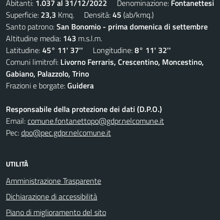
Abitanti:
1.037 al 31/12/2022
Denominazione:
Fontanettesi
Superficie:
23,3
Kmq. Densità:
45
(ab/kmq.)
Santo patrono:
San Bonomio - prima domenica di settembre
Altitudine media:
143
m.s.l.m.
Latitudine:
45° 11' 37''
Longitudine:
8° 11' 32''
Comuni limitrofi:
Livorno Ferraris, Crescentino, Moncestino,
Gabiano, Palazzolo, Trino
Frazioni e borgate:
Guidera
Responsabile della protezione dei dati (D.P.O.)
Email:
comune.fontanettopo@gdpr.nelcomune.it
Pec:
dpo@pec.gdpr.nelcomune.it
UTILITÀ
Amministrazione Trasparente
Dichiarazione di accessibilità
Piano di miglioramento del sito