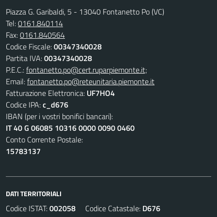
Piazza G. Garibaldi, 5 - 13040 Fontanetto Po (VC)
Tel:
0161.840114
Fax:
0161.840564
Codice Fiscale:
00347340028
Partita IVA:
00347340028
P.E.C.:
fontanetto.po@cert.ruparpiemonte.it;
Email:
fontanetto.po@reteunitaria.piemonte.it
Fatturazione Elettronica:
UF7HO4
Codice IPA:
c_d676
IBAN (per i vostri bonifici bancari):
IT 40 G 06085 10316 0000 0090 0460
Conto Corrente Postale:
15783137
DATI TERRITORIALI
Codice ISTAT:
002058
Codice Catastale:
D676