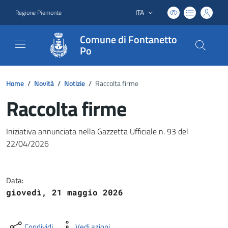
ITA
Regione Piemonte
Lingua attiva:
Comune di Fontanetto
Po
Home
/
Novità
/
Notizie
/
Raccolta firme
Raccolta firme
Dettagli del documento
Iniziativa annunciata nella Gazzetta Ufficiale n. 93 del
22/04/2026
Data:
giovedì, 21 maggio 2026
Condividi
Vedi azioni