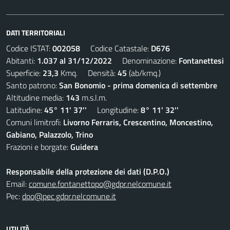
DATI TERRITORIALI
Codice ISTAT:
002058
Codice Catastale:
D676
Abitanti:
1.037 al 31/12/2022
Denominazione:
Fontanettesi
Superficie:
23,3
Kmq. Densità:
45
(ab/kmq.)
Santo patrono:
San Bonomio - prima domenica di settembre
Altitudine media:
143
m.s.l.m.
Latitudine:
45° 11' 37''
Longitudine:
8° 11' 32''
Comuni limitrofi:
Livorno Ferraris, Crescentino, Moncestino,
Gabiano, Palazzolo, Trino
Frazioni e borgate:
Guidera
Responsabile della protezione dei dati (D.P.O.)
Email:
comune.fontanettopo@gdpr.nelcomune.it
Pec:
dpo@pec.gdpr.nelcomune.it
UTILITÀ