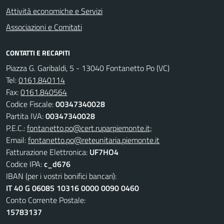
Attività economiche e Servizi
Associazioni e Comitati
CONTATTI E RECAPITI
Piazza G. Garibaldi, 5 - 13040 Fontanetto Po (VC)
Tel:
0161.840114
Fax:
0161.840564
Codice Fiscale:
00347340028
Partita IVA:
00347340028
P.E.C.:
fontanetto.po@cert.ruparpiemonte.it;
Email:
fontanetto.po@reteunitaria.piemonte.it
Fatturazione Elettronica:
UF7HO4
Codice IPA:
c_d676
IBAN (per i vostri bonifici bancari):
IT 40 G 06085 10316 0000 0090 0460
Conto Corrente Postale:
15783137