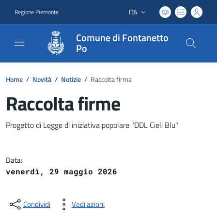
ITA
Regione Piemonte
Lingua attiva:
Comune di Fontanetto
Po
Home
/
Novità
/
Notizie
/
Raccolta firme
Raccolta firme
Dettagli del documento
Progetto di Legge di iniziativa popolare "DDL Cieli Blu"
Data:
venerdì, 29 maggio 2026
Condividi
Vedi azioni