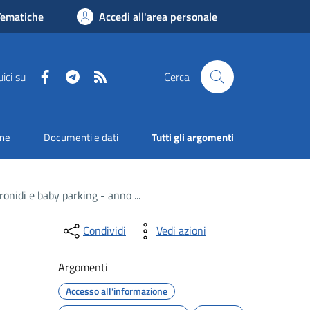
Tematiche
Accedi all'area personale
Facebook
Telegram
RSS
ici su
Cerca
one
Documenti e dati
Tutti gli argomenti
cronidi e baby parking - anno ...
Condividi
Vedi azioni
Argomenti
Accesso all'informazione