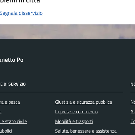
Segnala disservizio
anetto Po
E DI SERVIZIO
N
ra e pesca
Giustizia e sicurezza pubblica
No
e
Imprese e commercio
Av
e stato civile
Mobilità e trasporti
C
ubblici
Salute, benessere e assistenza