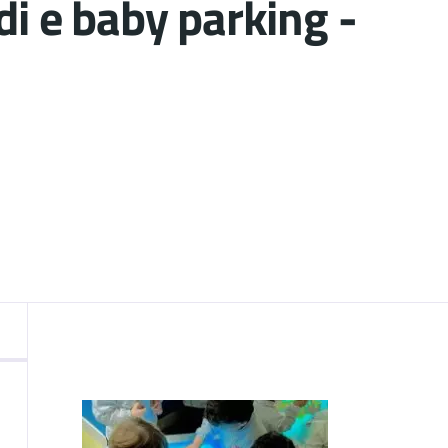
idi e baby parking -
nto