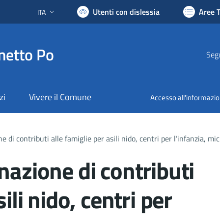
Utenti con dislessia
Aree 
ITA
Lingua attiva:
netto Po
Segu
zi
Vivere il Comune
Accesso all'informazi
 di contributi alle famiglie per asili nido, centri per l’infanzia, mi
nazione di contributi
ili nido, centri per