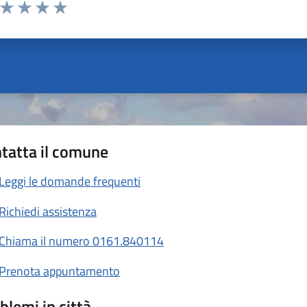
a da 1 a 5 stelle la pagina
ta 1 stelle su 5
Valuta 2 stelle su 5
Valuta 3 stelle su 5
Valuta 4 stelle su 5
Valuta 5 stelle su 5
tatta il comune
Leggi le domande frequenti
Richiedi assistenza
Chiama il numero 0161.840114
Prenota appuntamento
blemi in città