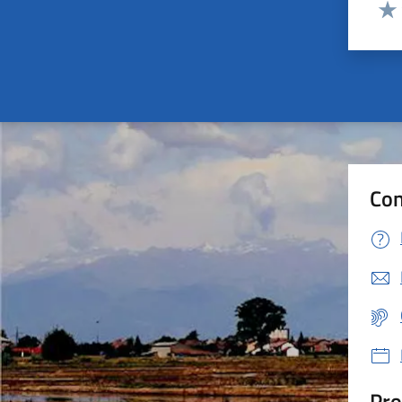
Valut
Valu
Con
Pro