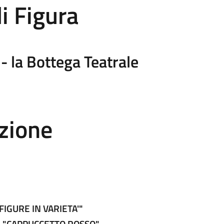
di Figura
- la Bottega Teatrale
zione
 "FIGURE IN VARIETA'"
ldi "CAPPUCCETTO ROSSO"