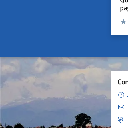
pa
Valut
Valu
Con