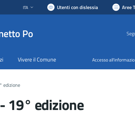
Utenti con dislessia
Aree 
ITA
Lingua attiva:
netto Po
Segu
zi
Vivere il Comune
Accesso all'informazi
° edizione
- 19° edizione
nto