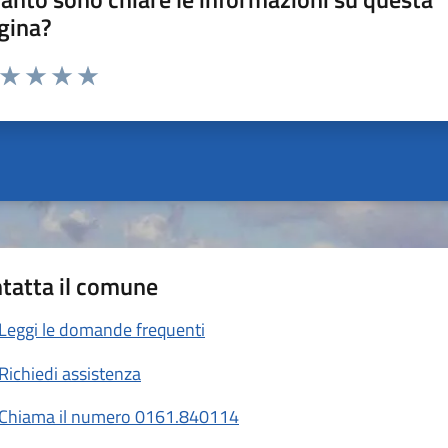
gina?
a da 1 a 5 stelle la pagina
ta 1 stelle su 5
Valuta 2 stelle su 5
Valuta 3 stelle su 5
Valuta 4 stelle su 5
Valuta 5 stelle su 5
tatta il comune
Leggi le domande frequenti
Richiedi assistenza
Chiama il numero 0161.840114