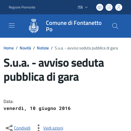
ITA
Regione Piemonte
Lingua attiva:
Comune di Fontanetto
Po
Home
/
Novità
/
Notizie
/
S.u.a. - avviso seduta pubblica di gara
S.u.a. - avviso seduta
pubblica di gara
Dettagli del documento
Data:
venerdì, 10 giugno 2016
Condividi
Vedi azioni