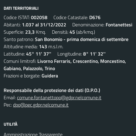
DATI TERRITORIALI
Codice ISTAT:
002058
Codice Catastale:
D676
Abitanti:
1.037 al 31/12/2022
Denominazione:
Fontanettesi
Superficie:
23,3
Kmq. Densità:
45
(ab/kmq.)
Santo patrono:
San Bonomio - prima domenica di settembre
Altitudine media:
143
m.s.l.m.
Latitudine:
45° 11' 37''
Longitudine:
8° 11' 32''
Comuni limitrofi:
Livorno Ferraris, Crescentino, Moncestino,
Gabiano, Palazzolo, Trino
Frazioni e borgate:
Guidera
Responsabile della protezione dei dati (D.P.O.)
Email:
comune.fontanettopo@gdpr.nelcomune.it
Pec:
dpo@pec.gdpr.nelcomune.it
UTILITÀ
Amministrazione Trasparente