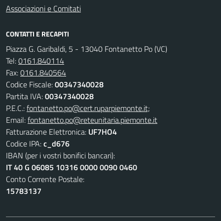
Associazioni e Comitati
CONTATTI E RECAPITI
Piazza G. Garibaldi, 5 - 13040 Fontanetto Po (VC)
Tel:
0161.840114
Fax:
0161.840564
Codice Fiscale:
00347340028
Partita IVA:
00347340028
P.E.C.:
fontanetto.po@cert.ruparpiemonte.it;
Email:
fontanetto.po@reteunitaria.piemonte.it
Fatturazione Elettronica:
UF7HO4
Codice IPA:
c_d676
IBAN (per i vostri bonifici bancari):
IT 40 G 06085 10316 0000 0090 0460
Conto Corrente Postale:
15783137