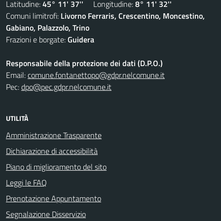
Latitudine:
45° 11' 37''
Longitudine:
8° 11' 32''
Comuni limitrofi:
Livorno Ferraris, Crescentino, Moncestino,
Gabiano, Palazzolo, Trino
Frazioni e borgate:
Guidera
Responsabile della protezione dei dati (D.P.O.)
Email:
comune.fontanettopo@gdpr.nelcomune.it
Pec:
dpo@pec.gdpr.nelcomune.it
UTILITÀ
Amministrazione Trasparente
Dichiarazione di accessibilità
Piano di miglioramento del sito
Leggi le FAQ
Prenotazione Appuntamento
Segnalazione Disservizio