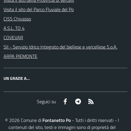
Visita il sito della Provincia di Vercelli
Visita il sito del Parco Fluviale del Po
CISS Chivasso
A.S.L. TO 4
COVEVAR
SII - Servizio Idrico Integrato del biellese e vercellese S.p.A.
ARPA PIEMONTE
UN GRAZIE A...
Facebook
Telegram
RSS
Seguici su
©
2026
Comune di
Fontanetto Po
- Tutti i diritti riservati - I
contenuti del sito, testi e immagini sono di proprietà del