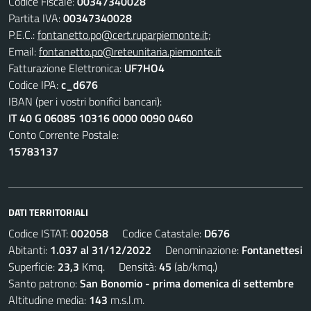
Codice Fiscale:
00347340028
Partita IVA:
00347340028
P.E.C.:
fontanetto.po@cert.ruparpiemonte.it;
Email:
fontanetto.po@reteunitaria.piemonte.it
Fatturazione Elettronica:
UF7HO4
Codice IPA:
c_d676
IBAN (per i vostri bonifici bancari):
IT 40 G 06085 10316 0000 0090 0460
Conto Corrente Postale:
15783137
DATI TERRITORIALI
Codice ISTAT:
002058
Codice Catastale:
D676
Abitanti:
1.037 al 31/12/2022
Denominazione:
Fontanettesi
Superficie:
23,3
Kmq. Densità:
45
(ab/kmq.)
Santo patrono:
San Bonomio - prima domenica di settembre
Altitudine media:
143
m.s.l.m.