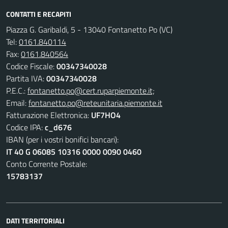
CONTATTI E RECAPITI
Piazza G. Garibaldi, 5 - 13040 Fontanetto Po (VC)
Tel:
0161.840114
Fax:
0161.840564
Codice Fiscale:
00347340028
Partita IVA:
00347340028
P.E.C.:
fontanetto.po@cert.ruparpiemonte.it;
Email:
fontanetto.po@reteunitaria.piemonte.it
Fatturazione Elettronica:
UF7HO4
Codice IPA:
c_d676
IBAN (per i vostri bonifici bancari):
IT 40 G 06085 10316 0000 0090 0460
Conto Corrente Postale:
15783137
DATI TERRITORIALI