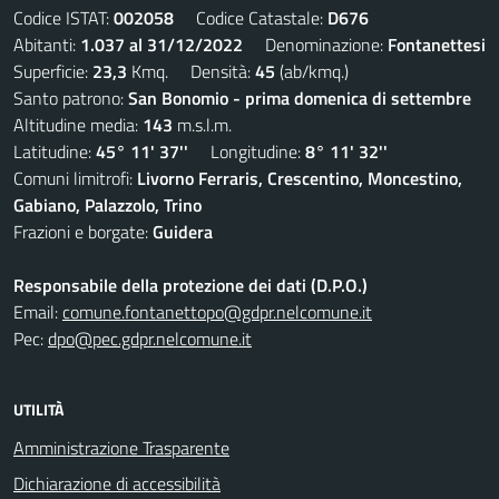
Codice ISTAT:
002058
Codice Catastale:
D676
Abitanti:
1.037 al 31/12/2022
Denominazione:
Fontanettesi
Superficie:
23,3
Kmq. Densità:
45
(ab/kmq.)
Santo patrono:
San Bonomio - prima domenica di settembre
Altitudine media:
143
m.s.l.m.
Latitudine:
45° 11' 37''
Longitudine:
8° 11' 32''
Comuni limitrofi:
Livorno Ferraris, Crescentino, Moncestino,
Gabiano, Palazzolo, Trino
Frazioni e borgate:
Guidera
Responsabile della protezione dei dati (D.P.O.)
Email:
comune.fontanettopo@gdpr.nelcomune.it
Pec:
dpo@pec.gdpr.nelcomune.it
UTILITÀ
Amministrazione Trasparente
Dichiarazione di accessibilità