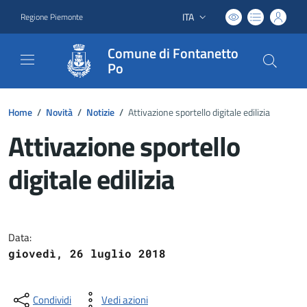
ITA
Regione Piemonte
Lingua attiva:
Comune di Fontanetto
Po
Home
/
Novità
/
Notizie
/
Attivazione sportello digitale edilizia
Attivazione sportello
digitale edilizia
Dettagli del documento
Data:
giovedì, 26 luglio 2018
Condividi
Vedi azioni