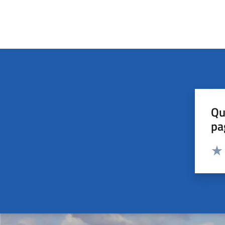
Qu
pa
Valut
Valu