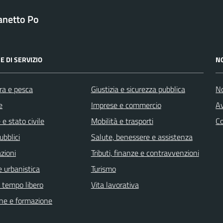
anetto Po
E DI SERVIZIO
N
ra e pesca
Giustizia e sicurezza pubblica
No
e
Imprese e commercio
Av
e stato civile
Mobilità e trasporti
C
ubblici
Salute, benessere e assistenza
zioni
Tributi, finanze e contravvenzioni
 urbanistica
Turismo
e tempo libero
Vita lavorativa
ne e formazione