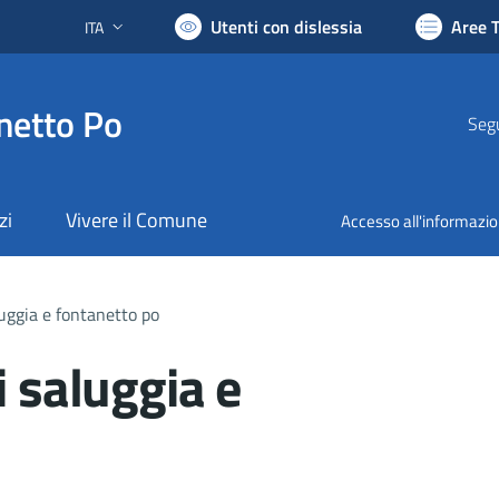
Utenti con dislessia
Aree 
ITA
Lingua attiva:
netto Po
Segu
zi
Vivere il Comune
Accesso all'informazi
luggia e fontanetto po
i saluggia e