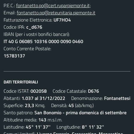
P.E.C.:
fontanetto.po@cert.ruparpiemonte.it;
Email:
fontanetto.po@reteunitaria.piemonte.it
Fatturazione Elettronica:
UF7HO4
Codice IPA:
c_d676
IBAN (per i vostri bonifici bancari):
IT 40 G 06085 10316 0000 0090 0460
Conto Corrente Postale:
15783137
DATI TERRITORIALI
Codice ISTAT:
002058
Codice Catastale:
D676
Abitanti:
1.037 al 31/12/2022
Denominazione:
Fontanettesi
Superficie:
23,3
Kmq. Densità:
45
(ab/kmq.)
Santo patrono:
San Bonomio - prima domenica di settembre
Altitudine media:
143
m.s.l.m.
Latitudine:
45° 11' 37''
Longitudine:
8° 11' 32''