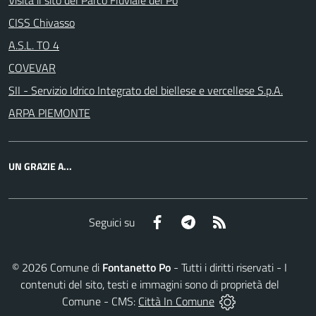
Visita il sito del Parco Fluviale del Po
CISS Chivasso
A.S.L. TO 4
COVEVAR
SII - Servizio Idrico Integrato del biellese e vercellese S.p.A.
ARPA PIEMONTE
UN GRAZIE A...
Facebook
Telegram
RSS
Seguici su
©
2026
Comune di
Fontanetto Po
- Tutti i diritti riservati - I
contenuti del sito, testi e immagini sono di proprietà del
Comune - CMS:
Città In Comune