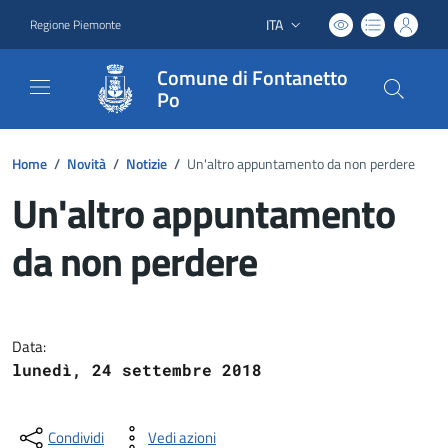
ITA
Regione Piemonte
Lingua attiva:
Comune di Fontanetto
Po
Home
/
Novità
/
Notizie
/
Un'altro appuntamento da non perdere
Un'altro appuntamento
da non perdere
Dettagli del documento
Data:
lunedì, 24 settembre 2018
Condividi
Vedi azioni