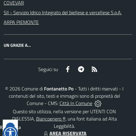
COVEVAR
SII - Servizio Idrico Integrato del biellese e vercellese S.p.A.
ARPA PIEMONTE
UN GRAZIE A...
Facebook
Telegram
RSS
Seguici su
©
2026
Comune di
Fontanetto Po
- Tutti i diritti riservati - I
contenuti del sito, testi e immagini sono di proprietà del
Comune - CMS:
Città In Comune
Questo sito utilizza, nella versione per UTENTI CON
DISLESSIA,
Biancoenero ®
, una font italiana ad Alta
Leggibilità.
Reimposta
AREA RISERVATA
tutto