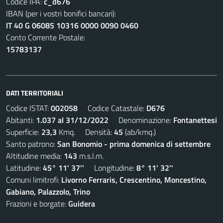
Codice IPA:
c_d676
IBAN (per i vostri bonifici bancari):
IT 40 G 06085 10316 0000 0090 0460
Conto Corrente Postale:
15783137
DATI TERRITORIALI
Codice ISTAT:
002058
Codice Catastale:
D676
Abitanti:
1.037 al 31/12/2022
Denominazione:
Fontanettesi
Superficie:
23,3
Kmq. Densità:
45
(ab/kmq.)
Santo patrono:
San Bonomio - prima domenica di settembre
Altitudine media:
143
m.s.l.m.
Latitudine:
45° 11' 37''
Longitudine:
8° 11' 32''
Comuni limitrofi:
Livorno Ferraris, Crescentino, Moncestino,
Gabiano, Palazzolo, Trino
Frazioni e borgate:
Guidera