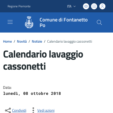
ITA
Regione Piemonte
Lingua attiva:
Comune di Fontanetto
Po
Home
/
Novità
/
Notizie
/
Calendario lavaggio cassonetti
Calendario lavaggio
cassonetti
Dettagli del documento
Data:
lunedì, 08 ottobre 2018
Condividi
Vedi azioni