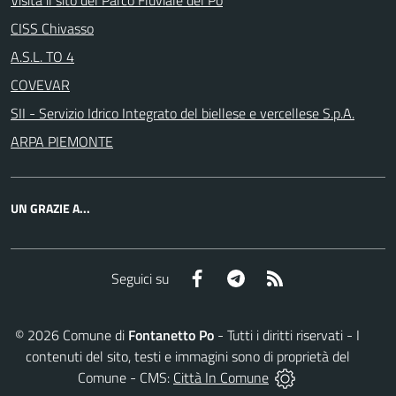
Visita il sito del Parco Fluviale del Po
CISS Chivasso
A.S.L. TO 4
COVEVAR
SII - Servizio Idrico Integrato del biellese e vercellese S.p.A.
ARPA PIEMONTE
UN GRAZIE A...
Facebook
Telegram
RSS
Seguici su
©
2026
Comune di
Fontanetto Po
- Tutti i diritti riservati - I
contenuti del sito, testi e immagini sono di proprietà del
Comune - CMS:
Città In Comune