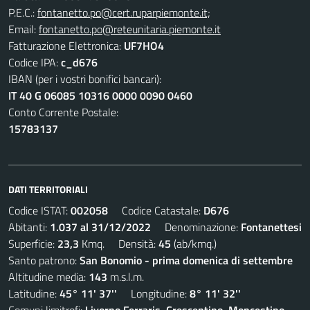
P.E.C.:
fontanetto.po@cert.ruparpiemonte.it;
Email:
fontanetto.po@reteunitaria.piemonte.it
Fatturazione Elettronica:
UF7HO4
Codice IPA:
c_d676
IBAN (per i vostri bonifici bancari):
IT 40 G 06085 10316 0000 0090 0460
Conto Corrente Postale:
15783137
DATI TERRITORIALI
Codice ISTAT:
002058
Codice Catastale:
D676
Abitanti:
1.037 al 31/12/2022
Denominazione:
Fontanettesi
Superficie:
23,3
Kmq. Densità:
45
(ab/kmq.)
Santo patrono:
San Bonomio - prima domenica di settembre
Altitudine media:
143
m.s.l.m.
Latitudine:
45° 11' 37''
Longitudine:
8° 11' 32''