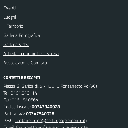
Eventi
Luoghi
Il Territorio
Galleria Fotografica
Galleria Video
Attività economiche e Servizi
Associazioni e Comitati
CONTATTI E RECAPITI
Piazza G. Garibaldi, 5 - 13040 Fontanetto Po (VC)
Tel:
0161.840114
Fax:
0161.840564
Codice Fiscale:
00347340028
Partita IVA:
00347340028
P.E.C.:
fontanetto.po@cert.ruparpiemonte.it;
Email:
fontanetto.po@reteunitaria.piemonte.it