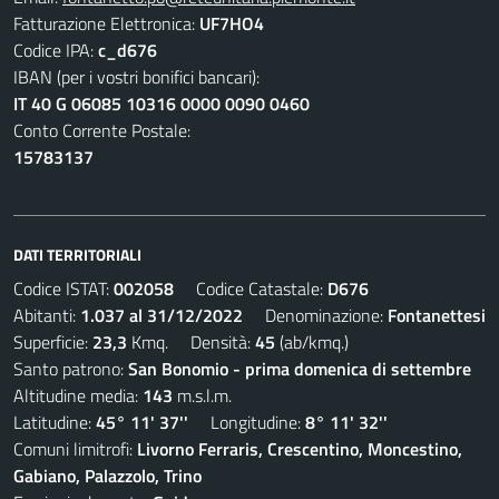
Fatturazione Elettronica:
UF7HO4
Codice IPA:
c_d676
IBAN (per i vostri bonifici bancari):
IT 40 G 06085 10316 0000 0090 0460
Conto Corrente Postale:
15783137
DATI TERRITORIALI
Codice ISTAT:
002058
Codice Catastale:
D676
Abitanti:
1.037 al 31/12/2022
Denominazione:
Fontanettesi
Superficie:
23,3
Kmq. Densità:
45
(ab/kmq.)
Santo patrono:
San Bonomio - prima domenica di settembre
Altitudine media:
143
m.s.l.m.
Latitudine:
45° 11' 37''
Longitudine:
8° 11' 32''
Comuni limitrofi:
Livorno Ferraris, Crescentino, Moncestino,
Gabiano, Palazzolo, Trino