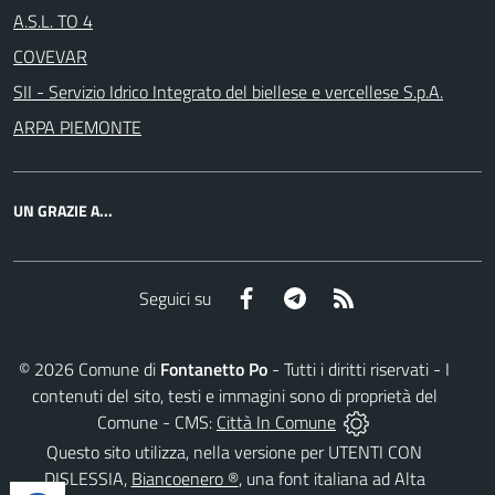
A.S.L. TO 4
COVEVAR
SII - Servizio Idrico Integrato del biellese e vercellese S.p.A.
ARPA PIEMONTE
UN GRAZIE A...
Facebook
Telegram
RSS
Seguici su
©
2026
Comune di
Fontanetto Po
- Tutti i diritti riservati - I
contenuti del sito, testi e immagini sono di proprietà del
Comune - CMS:
Città In Comune
Questo sito utilizza, nella versione per UTENTI CON
DISLESSIA,
Biancoenero ®
, una font italiana ad Alta