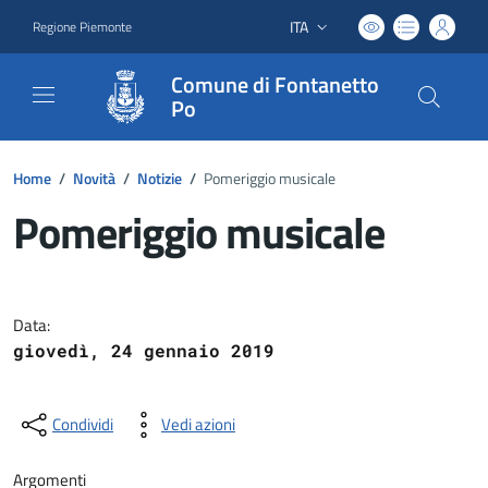
ITA
Regione Piemonte
Lingua attiva:
Comune di Fontanetto
Po
Home
/
Novità
/
Notizie
/
Pomeriggio musicale
Pomeriggio musicale
Dettagli del documento
Data:
giovedì, 24 gennaio 2019
Condividi
Vedi azioni
Argomenti