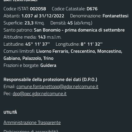
Codice ISTAT:
002058
Codice Catastale:
D676
Abitanti:
1.037 al 31/12/2022
Denominazione:
Fontanettesi
Superficie:
23,3
Kmq. Densità:
45
(ab/kmq.)
Santo patrono:
San Bonomio - prima domenica di settembre
Altitudine media:
143
m.s.l.m.
Latitudine:
45° 11' 37''
Longitudine:
8° 11' 32''
Comuni limitrofi:
Livorno Ferraris, Crescentino, Moncestino,
Gabiano, Palazzolo, Trino
Frazioni e borgate:
Guidera
Responsabile della protezione dei dati (D.P.O.)
Email:
comune.fontanettopo@gdpr.nelcomune.it
Pec:
dpo@pec.gdpr.nelcomune.it
UTILITÀ
Amministrazione Trasparente
Dichiarazione di accessibilità