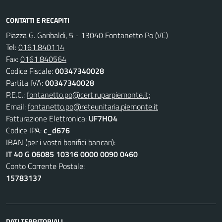
CONTATTI E RECAPITI
Piazza G. Garibaldi, 5 - 13040 Fontanetto Po (VC)
Tel:
0161.840114
Fax:
0161.840564
Codice Fiscale:
00347340028
Partita IVA:
00347340028
P.E.C.:
fontanetto.po@cert.ruparpiemonte.it;
Email:
fontanetto.po@reteunitaria.piemonte.it
Fatturazione Elettronica:
UF7HO4
Codice IPA:
c_d676
IBAN (per i vostri bonifici bancari):
IT 40 G 06085 10316 0000 0090 0460
Conto Corrente Postale:
15783137
DATI TERRITORIALI