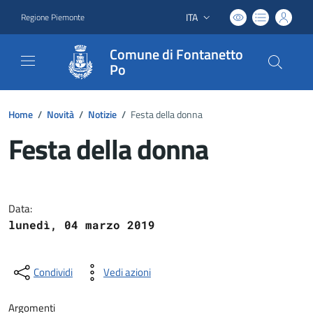
ITA
Regione Piemonte
Lingua attiva:
Comune di Fontanetto
Po
Home
/
Novità
/
Notizie
/
Festa della donna
Festa della donna
Dettagli del documento
Data:
lunedì, 04 marzo 2019
Condividi
Vedi azioni
Argomenti