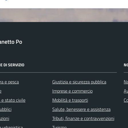
anetto Po
E DI SERVIZIO
N
ra e pesca
Giustizia e sicurezza pubblica
No
e
Imprese e commercio
Av
e stato civile
Mobilità e trasporti
C
ubblici
Salute, benessere e assistenza
zioni
Tributi, finanze e contravvenzioni
 urbanistica
Turismo