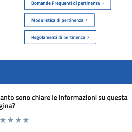
Domande Frequenti
di pertinenza
Modulistica
di pertinenza
Regolamenti
di pertinenza
anto sono chiare le informazioni su questa
gina?
a da 1 a 5 stelle la pagina
ta 1 stelle su 5
Valuta 2 stelle su 5
Valuta 3 stelle su 5
Valuta 4 stelle su 5
Valuta 5 stelle su 5