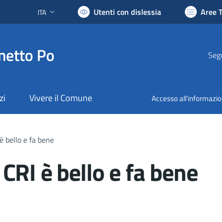
Utenti con dislessia
Aree 
ITA
Lingua attiva:
netto Po
Segu
zi
Vivere il Comune
Accesso all'informazi
 bello e fa bene
CRI è bello e fa bene
nto