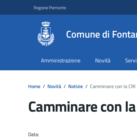
Regione Piemonte
Comune di Fonta
Amministrazione
Novità
Servi
Home
/
Novità
/
Notizie
/
Camminare con la CRI è
Camminare con la 
Dettagli del docume
Data: