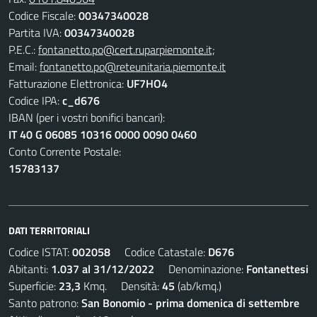
Codice Fiscale:
00347340028
Partita IVA:
00347340028
P.E.C.:
fontanetto.po@cert.ruparpiemonte.it;
Email:
fontanetto.po@reteunitaria.piemonte.it
Fatturazione Elettronica:
UF7HO4
Codice IPA:
c_d676
IBAN (per i vostri bonifici bancari):
IT 40 G 06085 10316 0000 0090 0460
Conto Corrente Postale:
15783137
DATI TERRITORIALI
Codice ISTAT:
002058
Codice Catastale:
D676
Abitanti:
1.037 al 31/12/2022
Denominazione:
Fontanettesi
Superficie:
23,3
Kmq. Densità:
45
(ab/kmq.)
Santo patrono:
San Bonomio - prima domenica di settembre