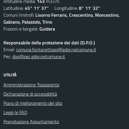
Altitudine media:
143
m.s.l.m.
Latitudine:
45° 11' 37''
Longitudine:
8° 11' 32''
Comuni limitrofi:
Livorno Ferraris, Crescentino, Moncestino,
Gabiano, Palazzolo, Trino
Frazioni e borgate:
Guidera
Responsabile della protezione dei dati (D.P.O.)
Email:
comune.fontanettopo@gdpr.nelcomune.it
Pec:
dpo@pec.gdpr.nelcomune.it
UTILITÀ
Amministrazione Trasparente
Dichiarazione di accessibilità
Piano di miglioramento del sito
Leggi le FAQ
Prenotazione Appuntamento