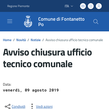
ITA
Regione Piemonte
Lingua attiva:
Comune di Fontanetto
Po
Home
/
Novità
/
Notizie
/
Avviso chiusura ufficio tecnico comunale
Avviso chiusura ufficio
tecnico comunale
Dettagli del documento
Data:
venerdì, 09 agosto 2019
Condividi
Vedi azioni