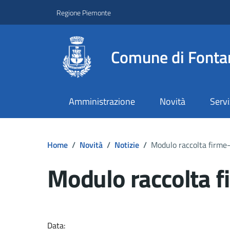
Regione Piemonte
Comune di Fonta
Amministrazione
Novità
Servi
Home
/
Novità
/
Notizie
/
Modulo raccolta firm
Modulo raccolta 
Dettagli del docume
Data: