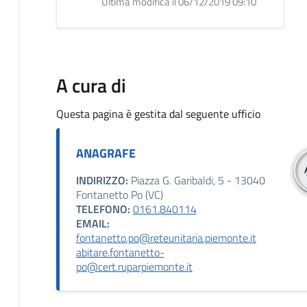
Ultima modifica il 06/12/2019 09:10
A cura di
Questa pagina è gestita dal seguente ufficio
ANAGRAFE
INDIRIZZO:
Piazza G. Garibaldi, 5 - 13040
Fontanetto Po (VC)
TELEFONO:
0161.840114
EMAIL:
fontanetto.po@reteunitaria.piemonte.it
abitare.fontanetto-
po@cert.ruparpiemonte.it