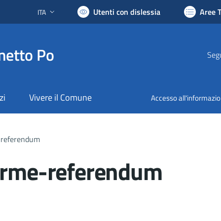
Utenti con dislessia
Aree 
ITA
Lingua attiva:
netto Po
Segu
zi
Vivere il Comune
Accesso all'informazi
e-referendum
firme-referendum
nto