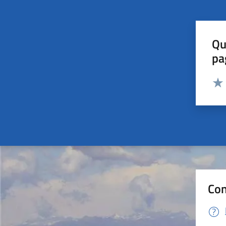
Qu
pa
Valut
Valu
Con