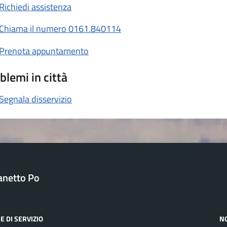
Richiedi assistenza
Chiama il numero 0161.840114
Prenota appuntamento
blemi in città
Segnala disservizio
anetto Po
E DI SERVIZIO
N