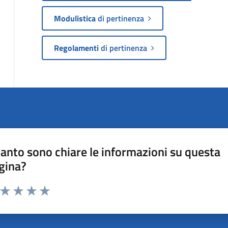
Modulistica
di pertinenza
Regolamenti
di pertinenza
anto sono chiare le informazioni su questa
gina?
a da 1 a 5 stelle la pagina
ta 1 stelle su 5
Valuta 2 stelle su 5
Valuta 3 stelle su 5
Valuta 4 stelle su 5
Valuta 5 stelle su 5