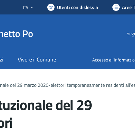
Utenti con dislessia
Aree 
ITA
Lingua attiva:
netto Po
Segu
zi
Vivere il Comune
Accesso all'informazi
nale del 29 marzo 2020-elettori temporaneamente residenti all'e
uzionale del 29
ori