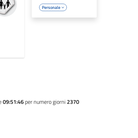
Personale
re
09:51:46
per numero giorni
2370