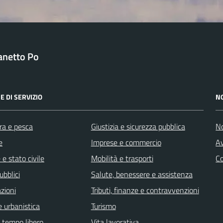
anetto Po
E DI SERVIZIO
N
ra e pesca
Giustizia e sicurezza pubblica
No
e
Imprese e commercio
Av
e stato civile
Mobilità e trasporti
C
ubblici
Salute, benessere e assistenza
zioni
Tributi, finanze e contravvenzioni
 urbanistica
Turismo
e tempo libero
Vita lavorativa