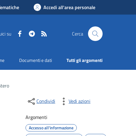
Tematiche
Accedi all'area personale
Facebook
Telegram
RSS
ici su
Cerca
one
Documenti e dati
Tutti gli argomenti
stero
Condividi
Vedi azioni
Argomenti
Accesso all'informazione