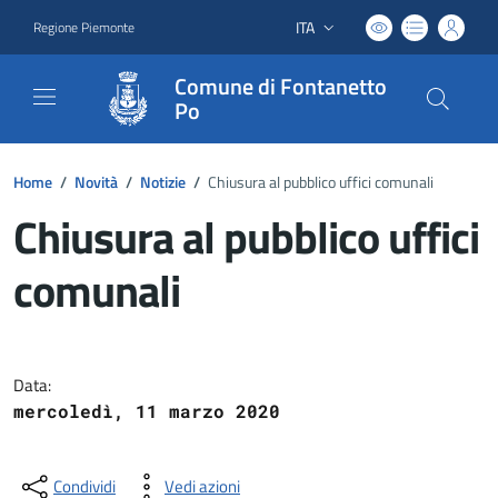
ITA
Regione Piemonte
Lingua attiva:
Comune di Fontanetto
Po
Home
/
Novità
/
Notizie
/
Chiusura al pubblico uffici comunali
Chiusura al pubblico uffici
comunali
Dettagli del documento
Data:
mercoledì, 11 marzo 2020
Condividi
Vedi azioni