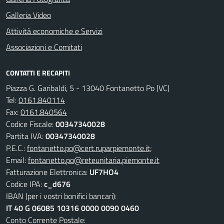
Galleria Video
Attività economiche e Servizi
Associazioni e Comitati
CONTATTI E RECAPITI
Piazza G. Garibaldi, 5 - 13040 Fontanetto Po (VC)
Tel:
0161.840114
Fax:
0161.840564
Codice Fiscale:
00347340028
Partita IVA:
00347340028
P.E.C.:
fontanetto.po@cert.ruparpiemonte.it;
Email:
fontanetto.po@reteunitaria.piemonte.it
Fatturazione Elettronica:
UF7HO4
Codice IPA:
c_d676
IBAN (per i vostri bonifici bancari):
IT 40 G 06085 10316 0000 0090 0460
Conto Corrente Postale: