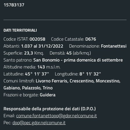
15783137
DATI TERRITORIALI
Codice ISTAT:
002058
Codice Catastale:
D676
Abitanti:
1.037 al 31/12/2022
Denominazione:
Fontanettesi
Superficie:
23,3
Kmq. Densità:
45
(ab/kmq.)
Santo patrono:
San Bonomio - prima domenica di settembre
Altitudine media:
143
m.s.l.m.
Latitudine:
45° 11' 37''
Longitudine:
8° 11' 32''
Comuni limitrofi:
Livorno Ferraris, Crescentino, Moncestino,
Gabiano, Palazzolo, Trino
Frazioni e borgate:
Guidera
Responsabile della protezione dei dati (D.P.O.)
Email:
comune.fontanettopo@gdpr.nelcomune.it
Pec:
dpo@pec.gdpr.nelcomune.it