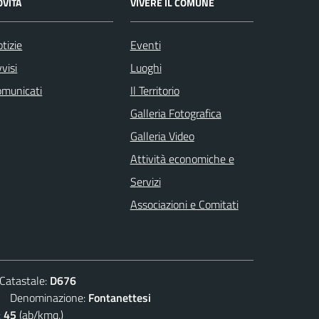
OVITÀ
VIVERE IL COMUNE
tizie
Eventi
visi
Luoghi
omunicati
Il Territorio
Galleria Fotografica
Galleria Video
Attività economiche e
Servizi
Associazioni e Comitati
atastale:
D676
Denominazione:
Fontanettesi
:
45
(ab/kmq.)