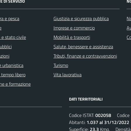
E DI SERVIZIO
N
ra e pesca
Giustizia e sicurezza pubblica
No
e
Imprese e commercio
Av
e stato civile
Mobilità e trasporti
C
ubblici
Salute, benessere e assistenza
zioni
Tributi, finanze e contravvenzioni
 urbanistica
Turismo
e tempo libero
Vita lavorativa
ne e formazione
DATI TERRITORIALI
Codice ISTAT:
002058
Codice C
Abitanti:
1.037 al 31/12/2022
Superficie:
23,3
Kmq. Densità