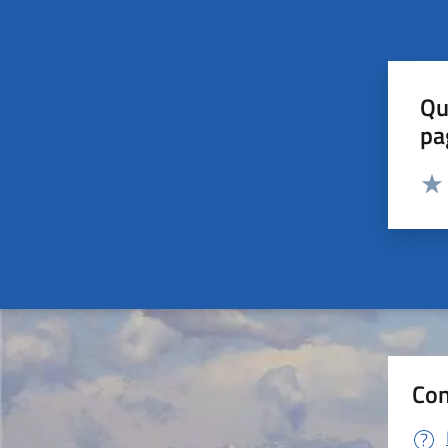
Qu
pa
Valut
Valu
Con