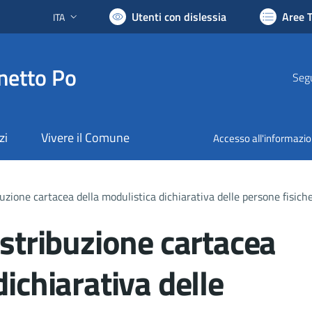
Utenti con dislessia
Aree 
ITA
Lingua attiva:
netto Po
Segu
zi
Vivere il Comune
Accesso all'informazi
buzione cartacea della modulistica dichiarativa delle persone fisich
istribuzione cartacea
dichiarativa delle