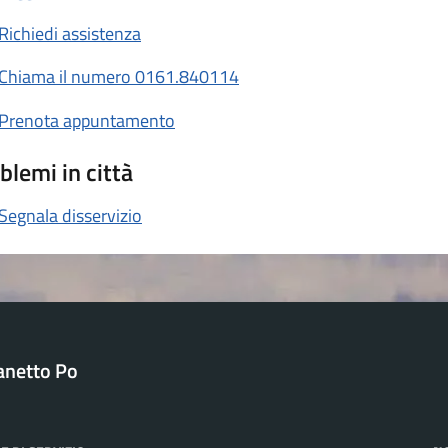
Richiedi assistenza
Chiama il numero 0161.840114
Prenota appuntamento
blemi in città
Segnala disservizio
anetto Po