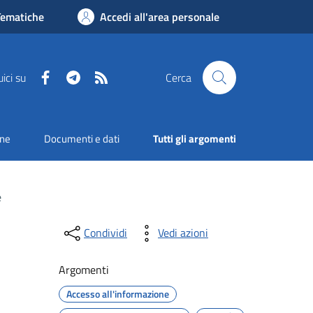
Tematiche
Accedi all'area personale
Facebook
Telegram
RSS
ici su
Cerca
one
Documenti e dati
Tutti gli argomenti
e
Condividi
Vedi azioni
Argomenti
Accesso all'informazione