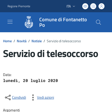
ITA
Regione Piemonte
Lingua attiva:
Comune di Fontanetto
Po
Home
/
Novità
/
Notizie
/
Servizio di telesoccorso
Servizio di telesoccorso
Dettagli del documento
Data:
lunedì, 20 luglio 2020
Condividi
Vedi azioni
Argomenti