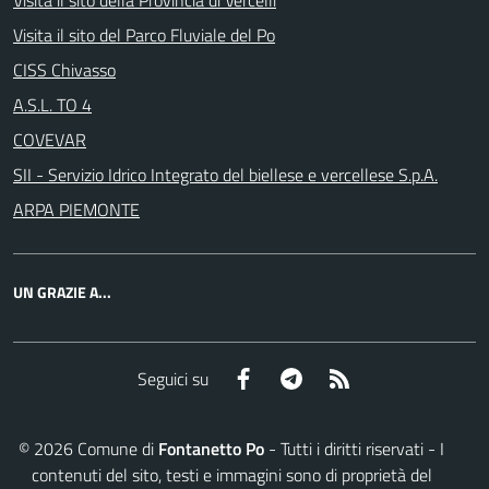
Visita il sito della Provincia di Vercelli
Visita il sito del Parco Fluviale del Po
CISS Chivasso
A.S.L. TO 4
COVEVAR
SII - Servizio Idrico Integrato del biellese e vercellese S.p.A.
ARPA PIEMONTE
UN GRAZIE A...
Facebook
Telegram
RSS
Seguici su
©
2026
Comune di
Fontanetto Po
- Tutti i diritti riservati - I
contenuti del sito, testi e immagini sono di proprietà del