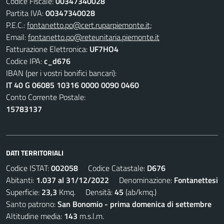
Codice Fiscale:
00347340028
Partita IVA:
00347340028
P.E.C.:
fontanetto.po@cert.ruparpiemonte.it;
Email:
fontanetto.po@reteunitaria.piemonte.it
Fatturazione Elettronica:
UF7HO4
Codice IPA:
c_d676
IBAN (per i vostri bonifici bancari):
IT 40 G 06085 10316 0000 0090 0460
Conto Corrente Postale:
15783137
DATI TERRITORIALI
Codice ISTAT:
002058
Codice Catastale:
D676
Abitanti:
1.037 al 31/12/2022
Denominazione:
Fontanettesi
Superficie:
23,3
Kmq. Densità:
45
(ab/kmq.)
Santo patrono:
San Bonomio - prima domenica di settembre
Altitudine media:
143
m.s.l.m.