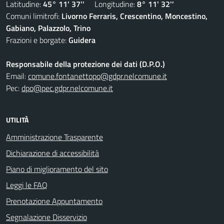
Latitudine:
45° 11' 37''
Longitudine:
8° 11' 32''
Comuni limitrofi:
Livorno Ferraris, Crescentino, Moncestino,
Gabiano, Palazzolo, Trino
Frazioni e borgate:
Guidera
Responsabile della protezione dei dati (D.P.O.)
Email:
comune.fontanettopo@gdpr.nelcomune.it
Pec:
dpo@pec.gdpr.nelcomune.it
UTILITÀ
Amministrazione Trasparente
Dichiarazione di accessibilità
Piano di miglioramento del sito
Leggi le FAQ
Prenotazione Appuntamento
Segnalazione Disservizio