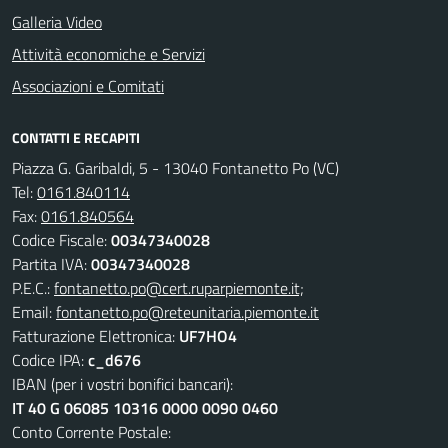
Galleria Video
Attività economiche e Servizi
Associazioni e Comitati
CONTATTI E RECAPITI
Piazza G. Garibaldi, 5 - 13040 Fontanetto Po (VC)
Tel:
0161.840114
Fax:
0161.840564
Codice Fiscale:
00347340028
Partita IVA:
00347340028
P.E.C.:
fontanetto.po@cert.ruparpiemonte.it;
Email:
fontanetto.po@reteunitaria.piemonte.it
Fatturazione Elettronica:
UF7HO4
Codice IPA:
c_d676
IBAN (per i vostri bonifici bancari):
IT 40 G 06085 10316 0000 0090 0460
Conto Corrente Postale: