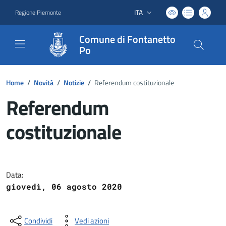
ITA
Regione Piemonte
Lingua attiva:
Comune di Fontanetto
Po
Home
/
Novità
/
Notizie
/
Referendum costituzionale
Referendum
costituzionale
Dettagli del documento
Data:
giovedì, 06 agosto 2020
Condividi
Vedi azioni