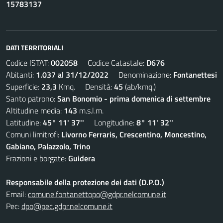
15783137
DATI TERRITORIALI
Codice ISTAT:
002058
Codice Catastale:
D676
Abitanti:
1.037 al 31/12/2022
Denominazione:
Fontanettesi
Superficie:
23,3
Kmq. Densità:
45
(ab/kmq.)
Santo patrono:
San Bonomio - prima domenica di settembre
Altitudine media:
143
m.s.l.m.
Latitudine:
45° 11' 37''
Longitudine:
8° 11' 32''
Comuni limitrofi:
Livorno Ferraris, Crescentino, Moncestino,
Gabiano, Palazzolo, Trino
Frazioni e borgate:
Guidera
Responsabile della protezione dei dati (D.P.O.)
Email:
comune.fontanettopo@gdpr.nelcomune.it
Pec:
dpo@pec.gdpr.nelcomune.it