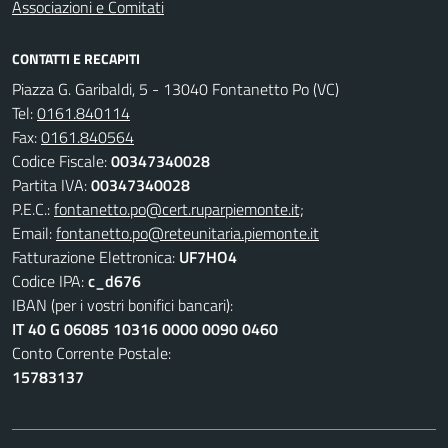
Associazioni e Comitati
CONTATTI E RECAPITI
Piazza G. Garibaldi, 5 - 13040 Fontanetto Po (VC)
Tel:
0161.840114
Fax:
0161.840564
Codice Fiscale:
00347340028
Partita IVA:
00347340028
P.E.C.:
fontanetto.po@cert.ruparpiemonte.it;
Email:
fontanetto.po@reteunitaria.piemonte.it
Fatturazione Elettronica:
UF7HO4
Codice IPA:
c_d676
IBAN (per i vostri bonifici bancari):
IT 40 G 06085 10316 0000 0090 0460
Conto Corrente Postale:
15783137