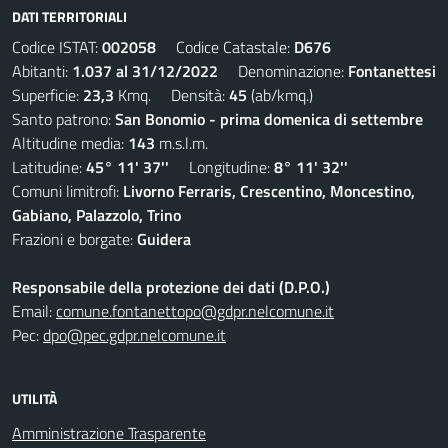
DATI TERRITORIALI
Codice ISTAT:
002058
Codice Catastale:
D676
Abitanti:
1.037 al 31/12/2022
Denominazione:
Fontanettesi
Superficie:
23,3
Kmq. Densità:
45
(ab/kmq.)
Santo patrono:
San Bonomio - prima domenica di settembre
Altitudine media:
143
m.s.l.m.
Latitudine:
45° 11' 37''
Longitudine:
8° 11' 32''
Comuni limitrofi:
Livorno Ferraris, Crescentino, Moncestino,
Gabiano, Palazzolo, Trino
Frazioni e borgate:
Guidera
Responsabile della protezione dei dati (D.P.O.)
Email:
comune.fontanettopo@gdpr.nelcomune.it
Pec:
dpo@pec.gdpr.nelcomune.it
UTILITÀ
Amministrazione Trasparente