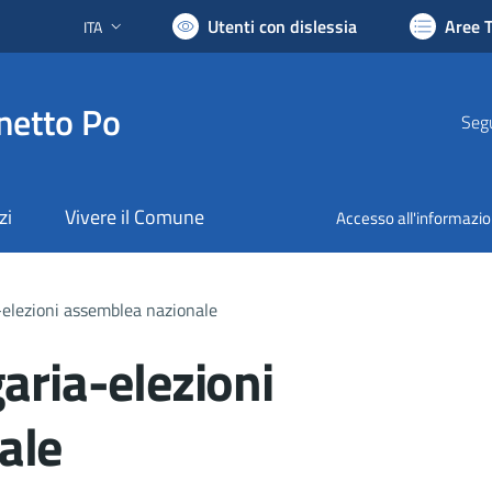
Utenti con dislessia
Aree 
ITA
Lingua attiva:
netto Po
Segu
zi
Vivere il Comune
Accesso all'informazi
-elezioni assemblea nazionale
aria-elezioni
ale