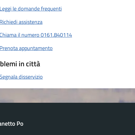
Leggi le domande frequenti
Richiedi assistenza
Chiama il numero 0161.840114
Prenota appuntamento
blemi in città
Segnala disservizio
anetto Po