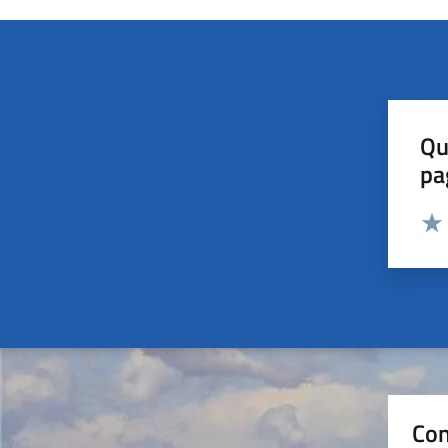
Qu
pa
Valut
Valu
Con