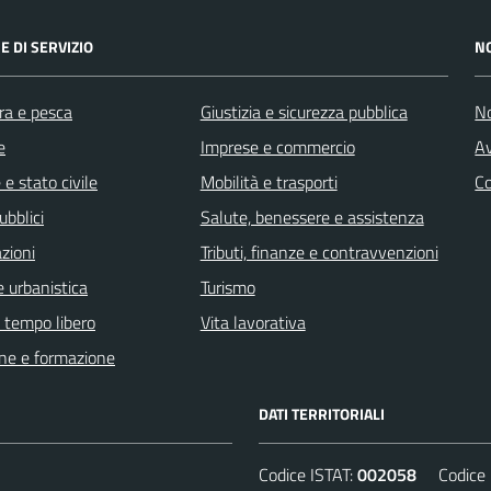
E DI SERVIZIO
N
ra e pesca
Giustizia e sicurezza pubblica
No
e
Imprese e commercio
Av
e stato civile
Mobilità e trasporti
C
ubblici
Salute, benessere e assistenza
zioni
Tributi, finanze e contravvenzioni
 urbanistica
Turismo
e tempo libero
Vita lavorativa
ne e formazione
DATI TERRITORIALI
Codice ISTAT:
002058
Codice C