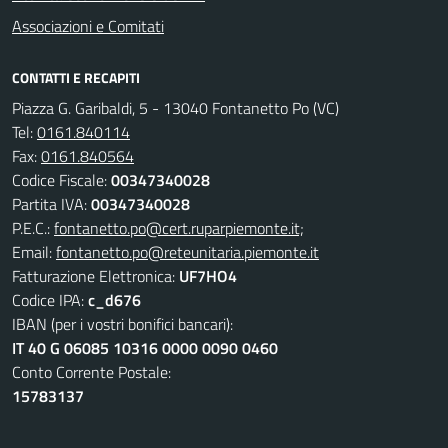
Associazioni e Comitati
CONTATTI E RECAPITI
Piazza G. Garibaldi, 5 - 13040 Fontanetto Po (VC)
Tel:
0161.840114
Fax:
0161.840564
Codice Fiscale:
00347340028
Partita IVA:
00347340028
P.E.C.:
fontanetto.po@cert.ruparpiemonte.it;
Email:
fontanetto.po@reteunitaria.piemonte.it
Fatturazione Elettronica:
UF7HO4
Codice IPA:
c_d676
IBAN (per i vostri bonifici bancari):
IT 40 G 06085 10316 0000 0090 0460
Conto Corrente Postale:
15783137