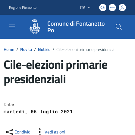
ITA
Regione Piemonte
Lingua attiva:
Comune di Fontanetto
Po
Home
/
Novità
/
Notizie
/
Cile-elezioni primarie presidenziali
Cile-elezioni primarie
presidenziali
Dettagli del documento
Data:
martedì, 06 luglio 2021
Condividi
Vedi azioni