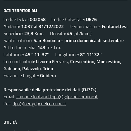
DATI TERRITORIALI
Codice ISTAT:
002058
Codice Catastale:
D676
Abitanti:
1.037 al 31/12/2022
Denominazione:
Fontanettesi
Superficie:
23,3
Kmq. Densità:
45
(ab/kmq.)
Santo patrono:
San Bonomio - prima domenica di settembre
Altitudine media:
143
m.s.l.m.
Latitudine:
45° 11' 37''
Longitudine:
8° 11' 32''
Comuni limitrofi:
Livorno Ferraris, Crescentino, Moncestino,
Gabiano, Palazzolo, Trino
Frazioni e borgate:
Guidera
Responsabile della protezione dei dati (D.P.O.)
Email:
comune.fontanettopo@gdpr.nelcomune.it
Pec:
dpo@pec.gdpr.nelcomune.it
UTILITÀ