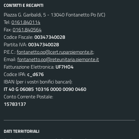
CONTATTI E RECAPITI
Piazza G. Garibaldi, 5 - 13040 Fontanetto Po (VC)
Tel:
0161.840114
Fax:
0161.840564
Codice Fiscale:
00347340028
Partita IVA:
00347340028
P.E.C.:
fontanetto.po@cert.ruparpiemonte.it;
Email:
fontanetto.po@reteunitaria.piemonte.it
Fatturazione Elettronica:
UF7HO4
Codice IPA:
c_d676
IBAN (per i vostri bonifici bancari):
IT 40 G 06085 10316 0000 0090 0460
Conto Corrente Postale:
15783137
DATI TERRITORIALI