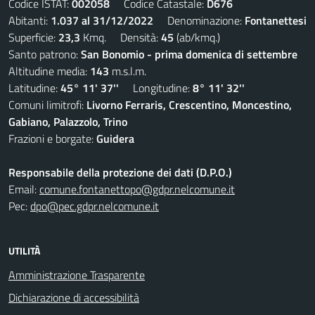
Codice ISTAT:
002058
Codice Catastale:
D676
Abitanti:
1.037 al 31/12/2022
Denominazione:
Fontanettesi
Superficie:
23,3
Kmq. Densità:
45
(ab/kmq.)
Santo patrono:
San Bonomio - prima domenica di settembre
Altitudine media:
143
m.s.l.m.
Latitudine:
45° 11' 37''
Longitudine:
8° 11' 32''
Comuni limitrofi:
Livorno Ferraris, Crescentino, Moncestino,
Gabiano, Palazzolo, Trino
Frazioni e borgate:
Guidera
Responsabile della protezione dei dati (D.P.O.)
Email:
comune.fontanettopo@gdpr.nelcomune.it
Pec:
dpo@pec.gdpr.nelcomune.it
UTILITÀ
Amministrazione Trasparente
Dichiarazione di accessibilità