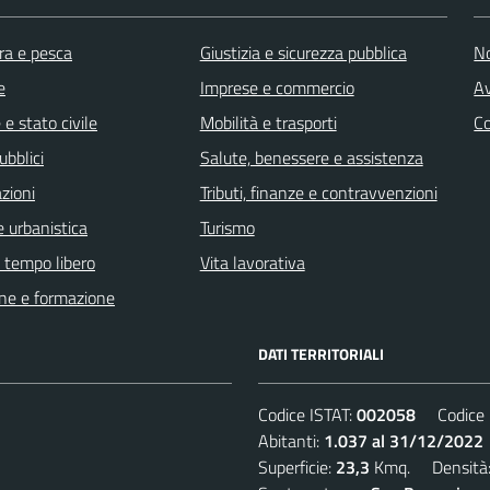
ra e pesca
Giustizia e sicurezza pubblica
No
e
Imprese e commercio
Av
e stato civile
Mobilità e trasporti
C
ubblici
Salute, benessere e assistenza
zioni
Tributi, finanze e contravvenzioni
 urbanistica
Turismo
e tempo libero
Vita lavorativa
ne e formazione
DATI TERRITORIALI
Codice ISTAT:
002058
Codice C
Abitanti:
1.037 al 31/12/2022
Superficie:
23,3
Kmq. Densità