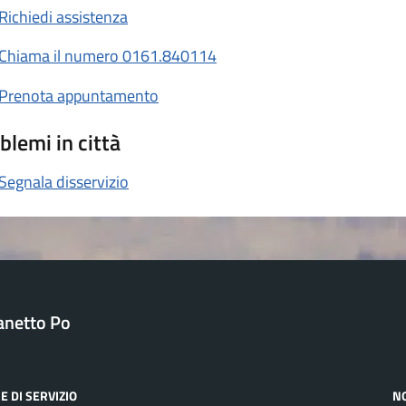
Richiedi assistenza
Chiama il numero 0161.840114
Prenota appuntamento
blemi in città
Segnala disservizio
anetto Po
E DI SERVIZIO
N