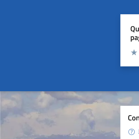
Qu
pa
Valut
Valu
Con