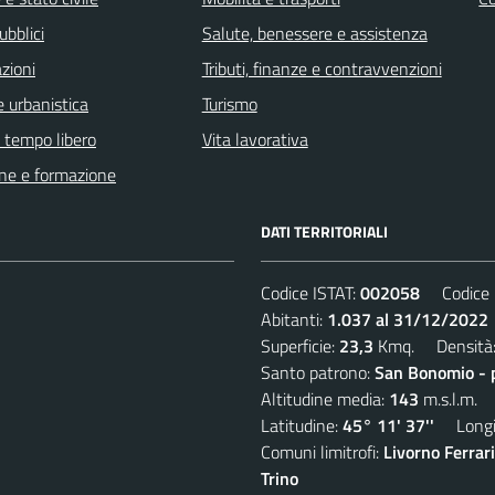
ubblici
Salute, benessere e assistenza
zioni
Tributi, finanze e contravvenzioni
 urbanistica
Turismo
e tempo libero
Vita lavorativa
ne e formazione
DATI TERRITORIALI
Codice ISTAT:
002058
Codice C
Abitanti:
1.037 al 31/12/2022
Superficie:
23,3
Kmq. Densità
Santo patrono:
San Bonomio - 
Altitudine media:
143
m.s.l.m.
Latitudine:
45° 11' 37''
Longit
Comuni limitrofi:
Livorno Ferrar
Trino