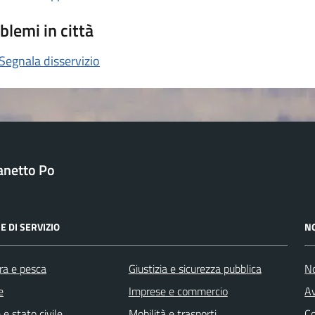
blemi in città
Segnala disservizio
anetto Po
E DI SERVIZIO
N
ra e pesca
Giustizia e sicurezza pubblica
No
e
Imprese e commercio
Av
e stato civile
Mobilità e trasporti
C