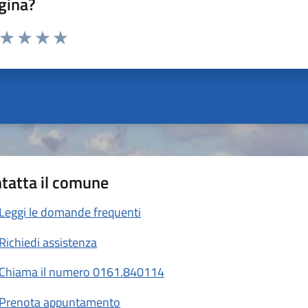
gina?
a da 1 a 5 stelle la pagina
ta 1 stelle su 5
Valuta 2 stelle su 5
Valuta 3 stelle su 5
Valuta 4 stelle su 5
Valuta 5 stelle su 5
tatta il comune
Leggi le domande frequenti
Richiedi assistenza
Chiama il numero 0161.840114
Prenota appuntamento