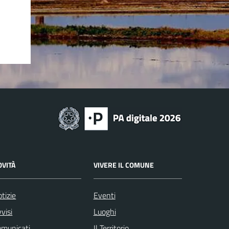
OVITÀ
VIVERE IL COMUNE
tizie
Eventi
visi
Luoghi
omunicati
Il Territorio