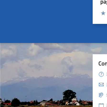
pa
Valut
Valu
Con