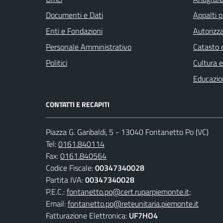
Documenti e Dati
Appalti p
Enti e Fondazioni
Autorizza
Personale Amministrativo
Catasto e
Politici
Cultura 
Educazio
CONTATTI E RECAPITI
Piazza G. Garibaldi, 5 - 13040 Fontanetto Po (VC)
Tel:
0161.840114
Fax:
0161.840564
Codice Fiscale:
00347340028
Partita IVA:
00347340028
P.E.C.:
fontanetto.po@cert.ruparpiemonte.it;
Email:
fontanetto.po@reteunitaria.piemonte.it
Fatturazione Elettronica:
UF7HO4