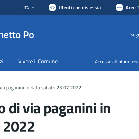
Utenti con dislessia
Aree 
ITA
Lingua attiva:
netto Po
Segu
zi
Vivere il Comune
Accesso all'informazi
i via paganini in data sabato 23 07 2022
o di via paganini in
7 2022