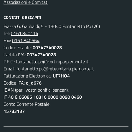
Associazioni e Comitati
CONTATTI E RECAPITI
Piazza G. Garibaldi, 5 - 13040 Fontanetto Po (VC)
Tel:
0161.840114
Fax:
0161.840564
Codice Fiscale:
00347340028
Partita IVA:
00347340028
P.E.C.:
fontanetto.po@cert.ruparpiemonte.it;
Email:
fontanetto.po@reteunitaria.piemonte.it
Fatturazione Elettronica:
UF7HO4
Codice IPA:
c_d676
IBAN (per i vostri bonifici bancari):
IT 40 G 06085 10316 0000 0090 0460
Conto Corrente Postale:
15783137