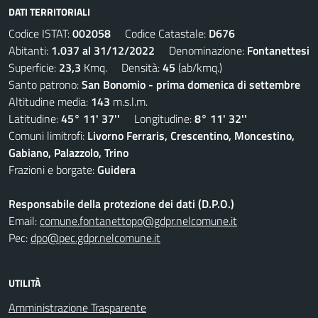
DATI TERRITORIALI
Codice ISTAT:
002058
Codice Catastale:
D676
Abitanti:
1.037 al 31/12/2022
Denominazione:
Fontanettesi
Superficie:
23,3
Kmq. Densità:
45
(ab/kmq.)
Santo patrono:
San Bonomio - prima domenica di settembre
Altitudine media:
143
m.s.l.m.
Latitudine:
45° 11' 37''
Longitudine:
8° 11' 32''
Comuni limitrofi:
Livorno Ferraris, Crescentino, Moncestino,
Gabiano, Palazzolo, Trino
Frazioni e borgate:
Guidera
Responsabile della protezione dei dati (D.P.O.)
Email:
comune.fontanettopo@gdpr.nelcomune.it
Pec:
dpo@pec.gdpr.nelcomune.it
UTILITÀ
Amministrazione Trasparente