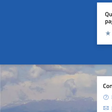
Qu
pa
Valut
Valu
Con