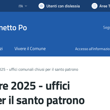
Utenti con dislessia
Aree 
ITA
Lingua attiva:
netto Po
Segu
zi
Vivere il Comune
Accesso all'informazi
25 - uffici comunali chiusi per il santo patrono
e 2025 - uffici
r il santo patrono