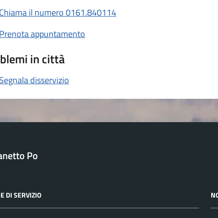
Chiama il numero 0161.840114
Prenota appuntamento
blemi in città
Segnala disservizio
anetto Po
E DI SERVIZIO
N