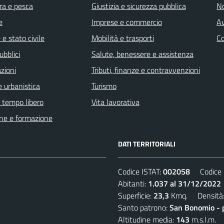
ra e pesca
Giustizia e sicurezza pubblica
No
e
Imprese e commercio
Av
e stato civile
Mobilità e trasporti
C
ubblici
Salute, benessere e assistenza
zioni
Tributi, finanze e contravvenzioni
 urbanistica
Turismo
e tempo libero
Vita lavorativa
ne e formazione
DATI TERRITORIALI
Codice ISTAT:
002058
Codice C
Abitanti:
1.037 al 31/12/2022
Superficie:
23,3
Kmq. Densità
Santo patrono:
San Bonomio - 
Altitudine media:
143
m.s.l.m.