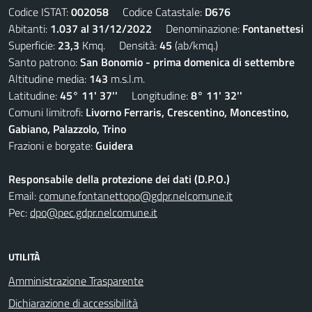
Codice ISTAT:
002058
Codice Catastale:
D676
Abitanti:
1.037 al 31/12/2022
Denominazione:
Fontanettesi
Superficie:
23,3
Kmq. Densità:
45
(ab/kmq.)
Santo patrono:
San Bonomio - prima domenica di settembre
Altitudine media:
143
m.s.l.m.
Latitudine:
45° 11' 37''
Longitudine:
8° 11' 32''
Comuni limitrofi:
Livorno Ferraris, Crescentino, Moncestino,
Gabiano, Palazzolo, Trino
Frazioni e borgate:
Guidera
Responsabile della protezione dei dati (D.P.O.)
Email:
comune.fontanettopo@gdpr.nelcomune.it
Pec:
dpo@pec.gdpr.nelcomune.it
UTILITÀ
Amministrazione Trasparente
Dichiarazione di accessibilità