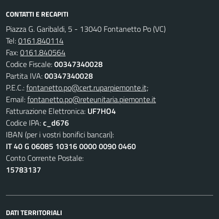
CONTATTI E RECAPITI
Piazza G. Garibaldi, 5 - 13040 Fontanetto Po (VC)
Tel:
0161.840114
Fax:
0161.840564
Codice Fiscale:
00347340028
Partita IVA:
00347340028
P.E.C.:
fontanetto.po@cert.ruparpiemonte.it;
Email:
fontanetto.po@reteunitaria.piemonte.it
Fatturazione Elettronica:
UF7HO4
Codice IPA:
c_d676
IBAN (per i vostri bonifici bancari):
IT 40 G 06085 10316 0000 0090 0460
Conto Corrente Postale:
15783137
DATI TERRITORIALI