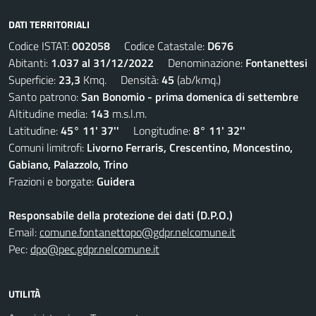
DATI TERRITORIALI
Codice ISTAT:
002058
Codice Catastale:
D676
Abitanti:
1.037 al 31/12/2022
Denominazione:
Fontanettesi
Superficie:
23,3
Kmq. Densità:
45
(ab/kmq.)
Santo patrono:
San Bonomio - prima domenica di settembre
Altitudine media:
143
m.s.l.m.
Latitudine:
45° 11' 37''
Longitudine:
8° 11' 32''
Comuni limitrofi:
Livorno Ferraris, Crescentino, Moncestino,
Gabiano, Palazzolo, Trino
Frazioni e borgate:
Guidera
Responsabile della protezione dei dati (D.P.O.)
Email:
comune.fontanettopo@gdpr.nelcomune.it
Pec:
dpo@pec.gdpr.nelcomune.it
UTILITÀ