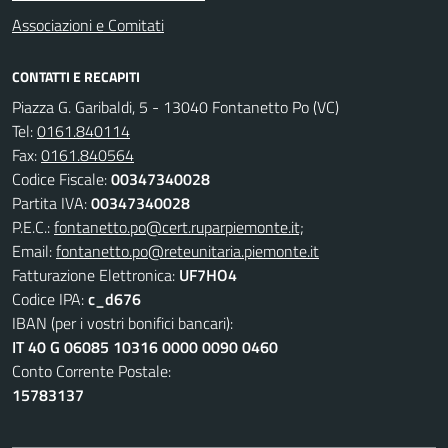
Associazioni e Comitati
CONTATTI E RECAPITI
Piazza G. Garibaldi, 5 - 13040 Fontanetto Po (VC)
Tel:
0161.840114
Fax:
0161.840564
Codice Fiscale:
00347340028
Partita IVA:
00347340028
P.E.C.:
fontanetto.po@cert.ruparpiemonte.it;
Email:
fontanetto.po@reteunitaria.piemonte.it
Fatturazione Elettronica:
UF7HO4
Codice IPA:
c_d676
IBAN (per i vostri bonifici bancari):
IT 40 G 06085 10316 0000 0090 0460
Conto Corrente Postale:
15783137