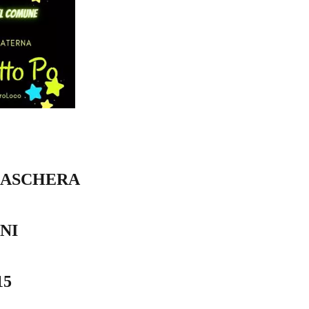
 MASCHERA
NI
15