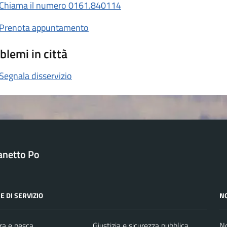
Chiama il numero 0161.840114
Prenota appuntamento
blemi in città
Segnala disservizio
anetto Po
E DI SERVIZIO
N
ra e pesca
Giustizia e sicurezza pubblica
No