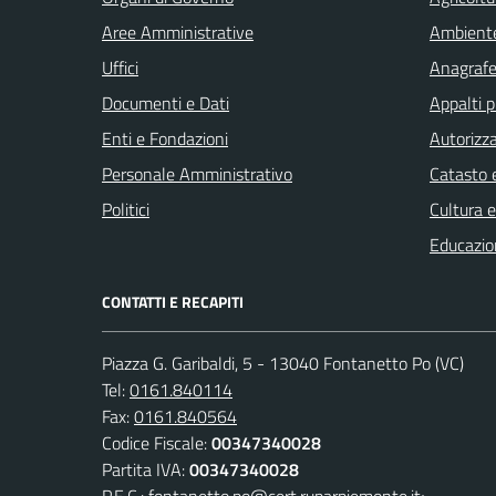
Aree Amministrative
Ambient
Uffici
Anagrafe 
Documenti e Dati
Appalti p
Enti e Fondazioni
Autorizza
Personale Amministrativo
Catasto e
Politici
Cultura 
Educazio
CONTATTI E RECAPITI
Piazza G. Garibaldi, 5 - 13040 Fontanetto Po (VC)
Tel:
0161.840114
Fax:
0161.840564
Codice Fiscale:
00347340028
Partita IVA:
00347340028
P.E.C.:
fontanetto.po@cert.ruparpiemonte.it;