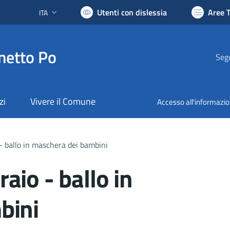
Utenti con dislessia
Aree 
ITA
Lingua attiva:
netto Po
Segu
zi
Vivere il Comune
Accesso all'informazi
 ballo in maschera dei bambini
aio - ballo in
bini