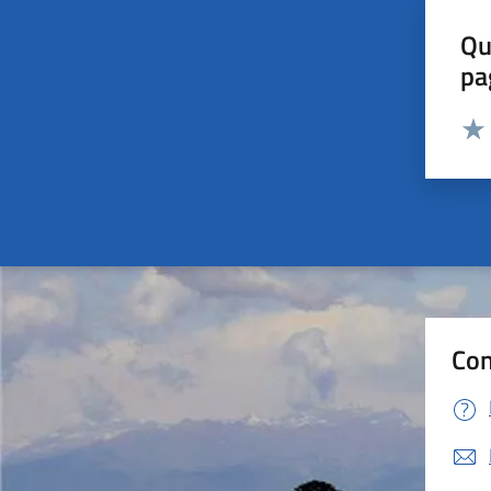
Qu
pa
Valut
Valu
Con