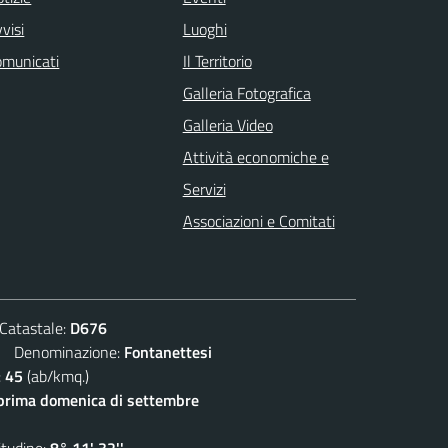
visi
Luoghi
omunicati
Il Territorio
Galleria Fotografica
Galleria Video
Attività economiche e
Servizi
Associazioni e Comitati
atastale:
D676
Denominazione:
Fontanettesi
:
45
(ab/kmq.)
prima domenica di settembre
udine:
8° 11' 32''