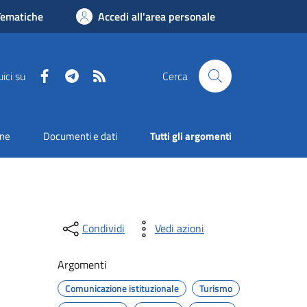
Tematiche
Accedi all'area personale
Facebook
Telegram
RSS
ici su
Cerca
one
Documenti e dati
Tutti gli argomenti
Condividi
Vedi azioni
Argomenti
Comunicazione istituzionale
Turismo