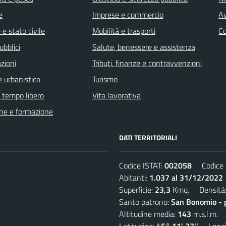
e
Imprese e commercio
Av
e stato civile
Mobilità e trasporti
C
ubblici
Salute, benessere e assistenza
zioni
Tributi, finanze e contravvenzioni
 urbanistica
Turismo
e tempo libero
Vita lavorativa
ne e formazione
DATI TERRITORIALI
Codice ISTAT:
002058
Codice C
Abitanti:
1.037 al 31/12/2022
Superficie:
23,3
Kmq. Densità
Santo patrono:
San Bonomio - 
Altitudine media:
143
m.s.l.m.
Latitudine:
45° 11' 37''
Longit