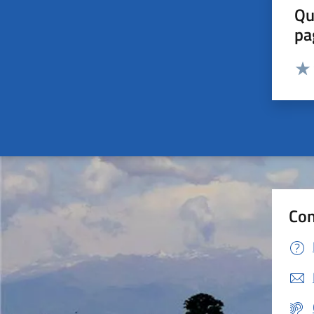
Qu
pa
Valut
Valu
Con