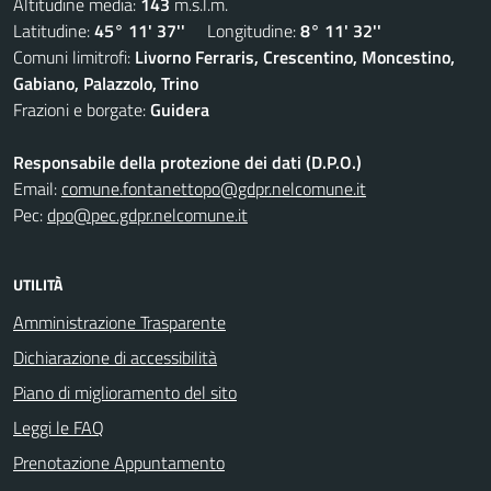
Altitudine media:
143
m.s.l.m.
Latitudine:
45° 11' 37''
Longitudine:
8° 11' 32''
Comuni limitrofi:
Livorno Ferraris, Crescentino, Moncestino,
Gabiano, Palazzolo, Trino
Frazioni e borgate:
Guidera
Responsabile della protezione dei dati (D.P.O.)
Email:
comune.fontanettopo@gdpr.nelcomune.it
Pec:
dpo@pec.gdpr.nelcomune.it
UTILITÀ
Amministrazione Trasparente
Dichiarazione di accessibilità
Piano di miglioramento del sito
Leggi le FAQ
Prenotazione Appuntamento