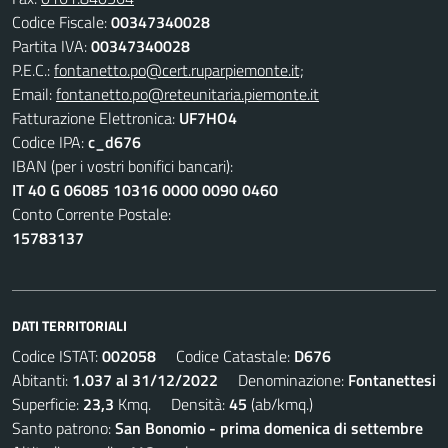
Codice Fiscale:
00347340028
Partita IVA:
00347340028
P.E.C.:
fontanetto.po@cert.ruparpiemonte.it;
Email:
fontanetto.po@reteunitaria.piemonte.it
Fatturazione Elettronica:
UF7HO4
Codice IPA:
c_d676
IBAN (per i vostri bonifici bancari):
IT 40 G 06085 10316 0000 0090 0460
Conto Corrente Postale:
15783137
DATI TERRITORIALI
Codice ISTAT:
002058
Codice Catastale:
D676
Abitanti:
1.037 al 31/12/2022
Denominazione:
Fontanettesi
Superficie:
23,3
Kmq. Densità:
45
(ab/kmq.)
Santo patrono:
San Bonomio - prima domenica di settembre