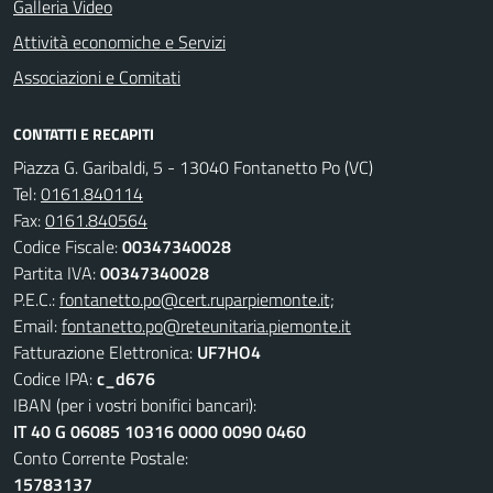
Galleria Video
Attività economiche e Servizi
Associazioni e Comitati
CONTATTI E RECAPITI
Piazza G. Garibaldi, 5 - 13040 Fontanetto Po (VC)
Tel:
0161.840114
Fax:
0161.840564
Codice Fiscale:
00347340028
Partita IVA:
00347340028
P.E.C.:
fontanetto.po@cert.ruparpiemonte.it;
Email:
fontanetto.po@reteunitaria.piemonte.it
Fatturazione Elettronica:
UF7HO4
Codice IPA:
c_d676
IBAN (per i vostri bonifici bancari):
IT 40 G 06085 10316 0000 0090 0460
Conto Corrente Postale:
15783137