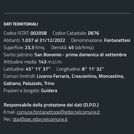
DATI TERRITORIALI
Codice ISTAT:
002058
Codice Catastale:
D676
Abitanti:
1.037 al 31/12/2022
Denominazione:
Fontanettesi
Superficie:
23,3
Kmq. Densità:
45
(ab/kmq.)
Santo patrono:
San Bonomio - prima domenica di settembre
Altitudine media:
143
m.s.l.m.
Latitudine:
45° 11' 37''
Longitudine:
8° 11' 32''
Comuni limitrofi:
Livorno Ferraris, Crescentino, Moncestino,
Gabiano, Palazzolo, Trino
Frazioni e borgate:
Guidera
Responsabile della protezione dei dati (D.P.O.)
Email:
comune.fontanettopo@gdpr.nelcomune.it
Pec:
dpo@pec.gdpr.nelcomune.it