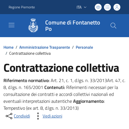
ITA
Regione Piemonte
Lingua attiva:
Comune di Fontanetto
Po
Home
/
Amministrazione Trasparente
/
Personale
/
Contrattazione collettiva
Contrattazione collettiva
Riferimento normativo:
Art. 21, c. 1, d.lgs. n. 33/2013Art. 47, c.
8, d.lgs. n. 165/2001
Contenuti:
Riferimenti necessari per la
consultazione dei contratti e accordi collettivi nazionali ed
eventuali interpretazioni autentiche
Aggiornamento:
Tempestivo (ex art. 8, d.lgs. n. 33/2013)
Condividi
Vedi azioni