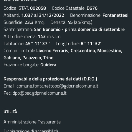
Codice ISTAT:
002058
Codice Catastale:
D676
Abitanti:
1.037 al 31/12/2022
Denominazione:
Fontanettesi
Superficie:
23,3
Kmq. Densità:
45
(ab/kmq.)
Santo patrono:
San Bonomio - prima domenica di settembre
Altitudine media:
143
m.s.l.m.
Latitudine:
45° 11' 37''
Longitudine:
8° 11' 32''
Comuni limitrofi:
Livorno Ferraris, Crescentino, Moncestino,
Gabiano, Palazzolo, Trino
Frazioni e borgate:
Guidera
Responsabile della protezione dei dati (D.P.O.)
Email:
comune.fontanettopo@gdpr.nelcomune.it
Pec:
dpo@pec.gdpr.nelcomune.it
UTILITÀ
Amministrazione Trasparente
Dichiarazione di accessibilità