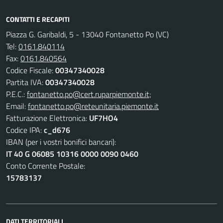
CONTATTI E RECAPITI
Piazza G. Garibaldi, 5 - 13040 Fontanetto Po (VC)
Tel:
0161.840114
Fax:
0161.840564
Codice Fiscale:
00347340028
Partita IVA:
00347340028
P.E.C.:
fontanetto.po@cert.ruparpiemonte.it;
Email:
fontanetto.po@reteunitaria.piemonte.it
Fatturazione Elettronica:
UF7HO4
Codice IPA:
c_d676
IBAN (per i vostri bonifici bancari):
IT 40 G 06085 10316 0000 0090 0460
Conto Corrente Postale:
15783137
DATI TERRITORIALI