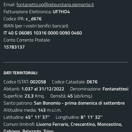
Email:
fontanetto.po@reteunitaria.piemonte.it
Fatturazione Elettronica:
UF7HO4
Codice IPA:
c_d676
IBAN (per i vostri bonifici bancari):
IT 40 G 06085 10316 0000 0090 0460
Conto Corrente Postale:
15783137
DATI TERRITORIALI
Codice ISTAT:
002058
Codice Catastale:
D676
Abitanti:
1.037 al 31/12/2022
Denominazione:
Fontanettesi
Superficie:
23,3
Kmq. Densità:
45
(ab/kmq.)
Santo patrono:
San Bonomio - prima domenica di settembre
Altitudine media:
143
m.s.l.m.
Latitudine:
45° 11' 37''
Longitudine:
8° 11' 32''
Comuni limitrofi:
Livorno Ferraris, Crescentino, Moncestino,
Gabiano, Palazzolo, Trino