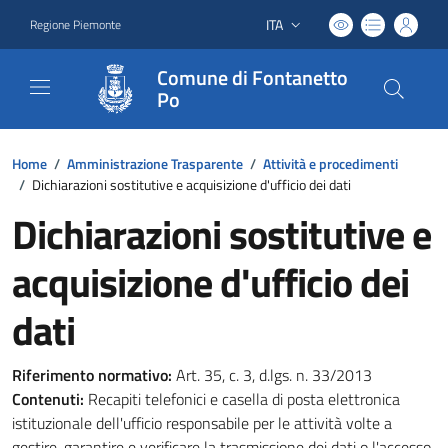
ITA
Regione Piemonte
Lingua attiva:
Comune di Fontanetto
Po
Home
/
Amministrazione Trasparente
/
Attività e procedimenti
/
Dichiarazioni sostitutive e acquisizione d'ufficio dei dati
Dichiarazioni sostitutive e
acquisizione d'ufficio dei
dati
Riferimento normativo:
Art. 35, c. 3, d.lgs. n. 33/2013
Contenuti:
Recapiti telefonici e casella di posta elettronica
istituzionale dell'ufficio responsabile per le attività volte a
gestire, garantire e verificare la trasmissione dei dati o l'accesso