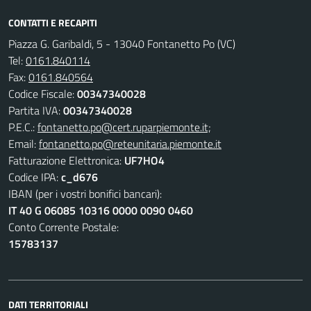
CONTATTI E RECAPITI
Piazza G. Garibaldi, 5 - 13040 Fontanetto Po (VC)
Tel:
0161.840114
Fax:
0161.840564
Codice Fiscale:
00347340028
Partita IVA:
00347340028
P.E.C.:
fontanetto.po@cert.ruparpiemonte.it;
Email:
fontanetto.po@reteunitaria.piemonte.it
Fatturazione Elettronica:
UF7HO4
Codice IPA:
c_d676
IBAN (per i vostri bonifici bancari):
IT 40 G 06085 10316 0000 0090 0460
Conto Corrente Postale:
15783137
DATI TERRITORIALI