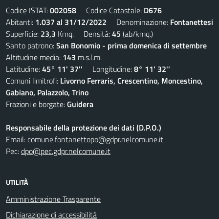
Codice ISTAT:
002058
Codice Catastale:
D676
Abitanti:
1.037 al 31/12/2022
Denominazione:
Fontanettesi
Superficie:
23,3
Kmq. Densità:
45
(ab/kmq.)
Santo patrono:
San Bonomio - prima domenica di settembre
Altitudine media:
143
m.s.l.m.
Latitudine:
45° 11' 37''
Longitudine:
8° 11' 32''
Comuni limitrofi:
Livorno Ferraris, Crescentino, Moncestino,
Gabiano, Palazzolo, Trino
Frazioni e borgate:
Guidera
Responsabile della protezione dei dati (D.P.O.)
Email:
comune.fontanettopo@gdpr.nelcomune.it
Pec:
dpo@pec.gdpr.nelcomune.it
UTILITÀ
Amministrazione Trasparente
Dichiarazione di accessibilità