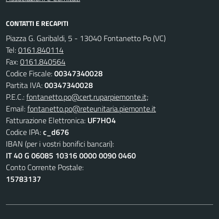
CONTATTI E RECAPITI
Piazza G. Garibaldi, 5 - 13040 Fontanetto Po (VC)
Tel:
0161.840114
Fax:
0161.840564
Codice Fiscale:
00347340028
Partita IVA:
00347340028
P.E.C.:
fontanetto.po@cert.ruparpiemonte.it;
Email:
fontanetto.po@reteunitaria.piemonte.it
Fatturazione Elettronica:
UF7HO4
Codice IPA:
c_d676
IBAN (per i vostri bonifici bancari):
IT 40 G 06085 10316 0000 0090 0460
Conto Corrente Postale:
15783137