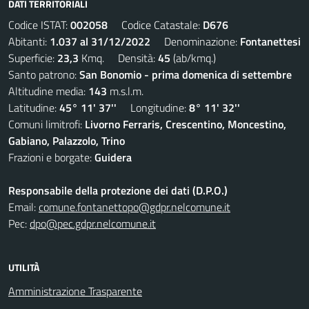
DATI TERRITORIALI
Codice ISTAT:
002058
Codice Catastale:
D676
Abitanti:
1.037 al 31/12/2022
Denominazione:
Fontanettesi
Superficie:
23,3
Kmq. Densità:
45
(ab/kmq.)
Santo patrono:
San Bonomio - prima domenica di settembre
Altitudine media:
143
m.s.l.m.
Latitudine:
45° 11' 37''
Longitudine:
8° 11' 32''
Comuni limitrofi:
Livorno Ferraris, Crescentino, Moncestino,
Gabiano, Palazzolo, Trino
Frazioni e borgate:
Guidera
Responsabile della protezione dei dati (D.P.O.)
Email:
comune.fontanettopo@gdpr.nelcomune.it
Pec:
dpo@pec.gdpr.nelcomune.it
UTILITÀ
Amministrazione Trasparente