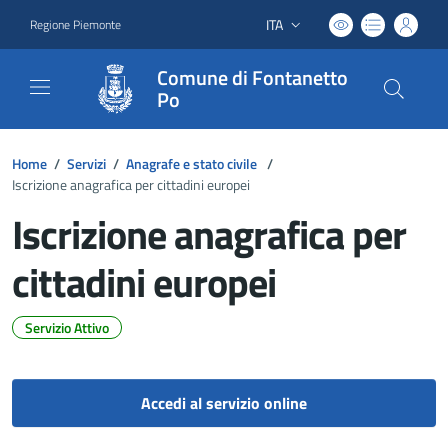
ITA
Regione Piemonte
Lingua attiva:
Comune di Fontanetto
Po
Home
/
Servizi
/
Anagrafe e stato civile
/
Iscrizione anagrafica per cittadini europei
Iscrizione anagrafica per
cittadini europei
Servizio Attivo
Dettagli del documento
Accedi al servizio online