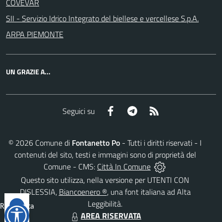
COVEVAR
SII - Servizio Idrico Integrato del biellese e vercellese S.p.A.
ARPA PIEMONTE
UN GRAZIE A...
Facebook
Telegram
RSS
Seguici su
©
2026
Comune di
Fontanetto Po
- Tutti i diritti riservati - I
contenuti del sito, testi e immagini sono di proprietà del
Comune - CMS:
Città In Comune
Questo sito utilizza, nella versione per UTENTI CON
DISLESSIA,
Biancoenero ®
, una font italiana ad Alta
Leggibilità.
Reimposta
AREA RISERVATA
tutto