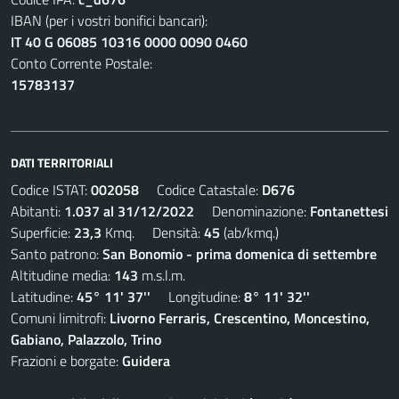
IBAN (per i vostri bonifici bancari):
IT 40 G 06085 10316 0000 0090 0460
Conto Corrente Postale:
15783137
DATI TERRITORIALI
Codice ISTAT:
002058
Codice Catastale:
D676
Abitanti:
1.037 al 31/12/2022
Denominazione:
Fontanettesi
Superficie:
23,3
Kmq. Densità:
45
(ab/kmq.)
Santo patrono:
San Bonomio - prima domenica di settembre
Altitudine media:
143
m.s.l.m.
Latitudine:
45° 11' 37''
Longitudine:
8° 11' 32''
Comuni limitrofi:
Livorno Ferraris, Crescentino, Moncestino,
Gabiano, Palazzolo, Trino
Frazioni e borgate:
Guidera