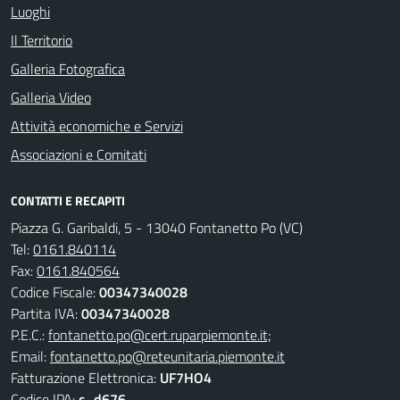
Luoghi
Il Territorio
Galleria Fotografica
Galleria Video
Attività economiche e Servizi
Associazioni e Comitati
CONTATTI E RECAPITI
Piazza G. Garibaldi, 5 - 13040 Fontanetto Po (VC)
Tel:
0161.840114
Fax:
0161.840564
Codice Fiscale:
00347340028
Partita IVA:
00347340028
P.E.C.:
fontanetto.po@cert.ruparpiemonte.it;
Email:
fontanetto.po@reteunitaria.piemonte.it
Fatturazione Elettronica:
UF7HO4
Codice IPA:
c_d676