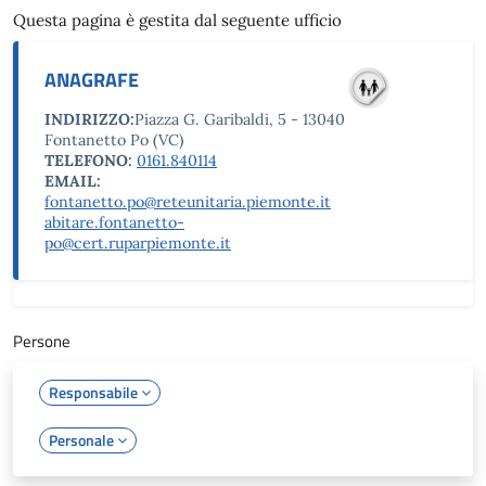
Questa pagina è gestita dal seguente ufficio
ANAGRAFE
INDIRIZZO:
Piazza G. Garibaldi, 5 - 13040
Fontanetto Po (VC)
TELEFONO:
0161.840114
EMAIL:
fontanetto.po@reteunitaria.piemonte.it
abitare.fontanetto-
po@cert.ruparpiemonte.it
Persone
Responsabile
Personale