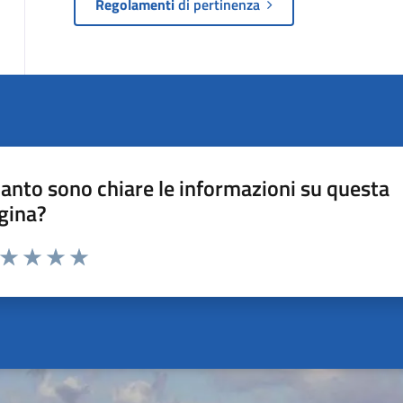
Regolamenti
di pertinenza
anto sono chiare le informazioni su questa
gina?
a da 1 a 5 stelle la pagina
ta 1 stelle su 5
Valuta 2 stelle su 5
Valuta 3 stelle su 5
Valuta 4 stelle su 5
Valuta 5 stelle su 5