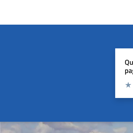
Qu
pa
Valut
Valu