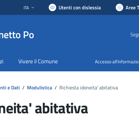
Utenti con dislessia
Aree 
ITA
Lingua attiva:
netto Po
Segu
zi
Vivere il Comune
Accesso all'informazi
ti e Dati
/
Modulistica
/
Richiesta idoneita' abitativa
neita' abitativa
ocumento