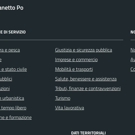
anetto Po
E DI SERVIZIO
N
ra e pesca
Giustizia e sicurezza pubblica
No
e
Imprese e commercio
Av
e stato civile
Mobilità e trasporti
C
ubblici
Salute, benessere e assistenza
zioni
Tributi, finanze e contravvenzioni
 urbanistica
Turismo
e tempo libero
Vita lavorativa
ne e formazione
DATI TERRITORIALI