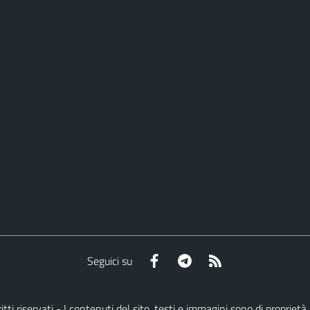
Facebook
Telegram
RSS
Seguici su
iritti riservati - I contenuti del sito, testi e immagini sono di propri