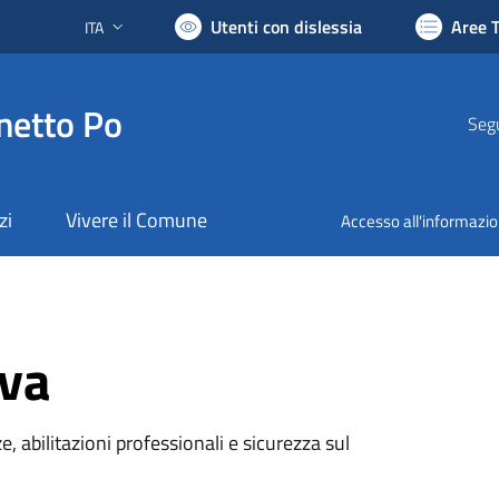
Utenti con dislessia
Aree 
ITA
Lingua attiva:
netto Po
Segu
zi
Vivere il Comune
Accesso all'informazi
iva
e, abilitazioni professionali e sicurezza sul