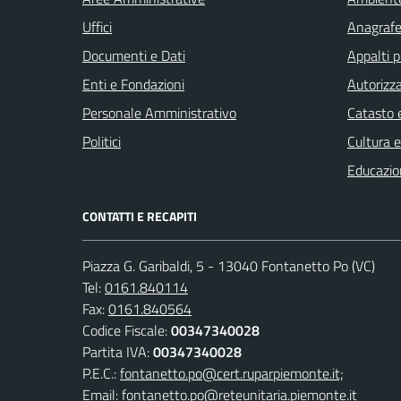
Uffici
Anagrafe 
Documenti e Dati
Appalti p
Enti e Fondazioni
Autorizza
Personale Amministrativo
Catasto e
Politici
Cultura 
Educazio
CONTATTI E RECAPITI
Piazza G. Garibaldi, 5 - 13040 Fontanetto Po (VC)
Tel:
0161.840114
Fax:
0161.840564
Codice Fiscale:
00347340028
Partita IVA:
00347340028
P.E.C.:
fontanetto.po@cert.ruparpiemonte.it;
Email:
fontanetto.po@reteunitaria.piemonte.it