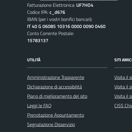
Fatturazione Elettronica:
UF7HO4
Codice IPA:
c_d676
IBAN (per i vostri bonifici bancari):
IT 40 G 06085 10316 0000 0090 0460
Conto Corrente Postale:
15783137
UTILITÀ
SITI AMIC
Amministrazione Trasparente
Visita il
Dichiarazione di accessibilità
Visita il 
Piano di miglioramento del sito
Visita il 
Leggi le FAQ
CISS Chi
Prenotazione Appuntamento
Segnalazione Disservizio