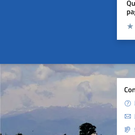
Qu
pa
Valut
Valu
Con