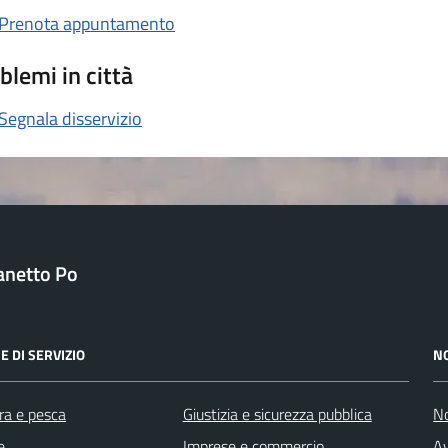
Prenota appuntamento
blemi in città
Segnala disservizio
anetto Po
E DI SERVIZIO
N
ra e pesca
Giustizia e sicurezza pubblica
No
e
Imprese e commercio
Av