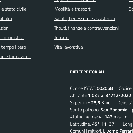
e stato civile
Mobilità e trasporti
C
ubblici
Salute, benessere e assistenza
zioni
Tributi, finanze e contravvenzioni
 urbanistica
Turismo
e tempo libero
Vita lavorativa
ne e formazione
DATI TERRITORIALI
Codice ISTAT:
002058
Codice C
Abitanti:
1.037 al 31/12/2022
Superficie:
23,3
Kmq. Densità
Santo patrono:
San Bonomio - 
Altitudine media:
143
m.s.l.m.
Latitudine:
45° 11' 37''
Longit
Comuni limitrofi:
Livorno Ferrar