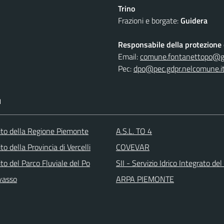
Trino
Frazioni e borgate:
Guidera
Responsabile della protezione d
Email:
comune.fontanettopo@gd
Pec:
dpo@pec.gdpr.nelcomune.i
I
 sito della Regione Piemonte
A.S.L. TO 4
sito della Provincia di Vercelli
COVEVAR
sito del Parco Fluviale del Po
SII - Servizio Idrico Integrato del
vasso
ARPA PIEMONTE