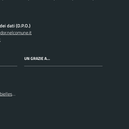
ei dati (D.P.O.)
pr.nelcomune.it
t
UN GRAZIE A...
 biellese e vercellese S.p.A.