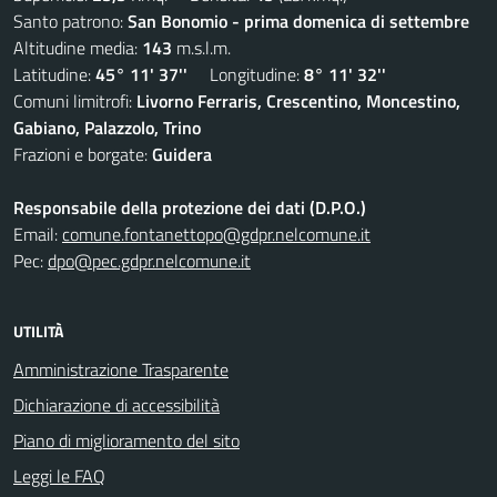
Santo patrono:
San Bonomio - prima domenica di settembre
Altitudine media:
143
m.s.l.m.
Latitudine:
45° 11' 37''
Longitudine:
8° 11' 32''
Comuni limitrofi:
Livorno Ferraris, Crescentino, Moncestino,
Gabiano, Palazzolo, Trino
Frazioni e borgate:
Guidera
Responsabile della protezione dei dati (D.P.O.)
Email:
comune.fontanettopo@gdpr.nelcomune.it
Pec:
dpo@pec.gdpr.nelcomune.it
UTILITÀ
Amministrazione Trasparente
Dichiarazione di accessibilità
Piano di miglioramento del sito
Leggi le FAQ