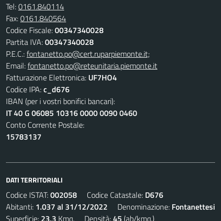
Tel:
0161.840114
Fax:
0161.840564
Codice Fiscale:
00347340028
Partita IVA:
00347340028
P.E.C.:
fontanetto.po@cert.ruparpiemonte.it;
Email:
fontanetto.po@reteunitaria.piemonte.it
Fatturazione Elettronica:
UF7HO4
Codice IPA:
c_d676
IBAN (per i vostri bonifici bancari):
IT 40 G 06085 10316 0000 0090 0460
Conto Corrente Postale:
15783137
DATI TERRITORIALI
Codice ISTAT:
002058
Codice Catastale:
D676
Abitanti:
1.037 al 31/12/2022
Denominazione:
Fontanettesi
Superficie:
23,3
Kmq. Densità:
45
(ab/kmq.)